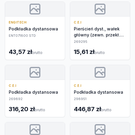
ENGITECH
C.E.I
Podkładka dystansowa
Pierścień dyst., wałek
główny (zewn. przekł.
ENT071800 STD
planetarna)
269295
43,57 zł
15,61 zł
brutto
brutto
C.E.I
C.E.I
Podkładka dystansowa
Podkładka dystansowa
269892
298951
316,20 zł
446,87 zł
brutto
brutto