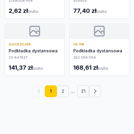
2131A008-PER
559959
2,62 zł
77,40 zł
brutto
brutto
QUICKSILVER
OE VW
Podkładka dystansowa
Podkładka dystansowa
23-847637
2E0 599 175A
141,37 zł
168,61 zł
brutto
brutto
...
1
2
21