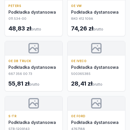
PETERS
OE VW
Podkładka dystansowa
Podkładka dystansowa
011.534-00
8K0 412 109A
48,83 zł
74,26 zł
brutto
brutto
OE DB TRUCK
OE IVECO
Podkładka dystansowa
Podkładka dystansowa
667 356 00 73
500365385
55,81 zł
28,41 zł
brutto
brutto
S-TR
OE FORD
Podkładka dystansowa
Podkładka dystansowa
STR-1209143
4767188