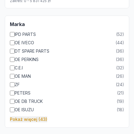
Zakres:
0
-
5 831 425
zł
Marka
IPD PARTS
(
52
)
OE IVECO
(
44
)
DT SPARE PARTS
(
36
)
OE PERKINS
(
36
)
C.E.I
(
32
)
OE MAN
(
26
)
ZF
(
24
)
PETERS
(
21
)
OE DB TRUCK
(
19
)
OE ISUZU
(
18
)
Pokaż więcej (43)