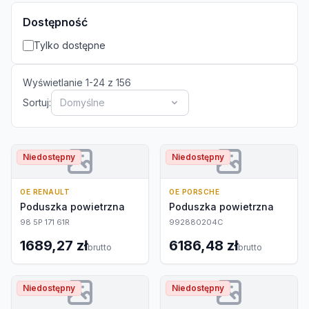
Dostępność
Tylko dostępne
Wyświetlanie
1
-
24
z
156
Sortuj:
Domyślne
Niedostępny
Niedostępny
OE RENAULT
OE PORSCHE
Poduszka powietrzna
Poduszka powietrzna
98 5P 171 61R
992880204C
1689,27 zł
6186,48 zł
brutto
brutto
Niedostępny
Niedostępny