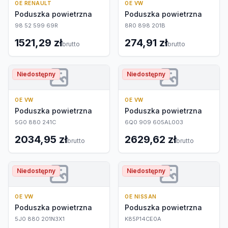
OE RENAULT
OE VW
Poduszka powietrzna
Poduszka powietrzna
98 52 599 69R
8R0 898 201B
1521,29 zł
274,91 zł
brutto
brutto
Niedostępny
Niedostępny
OE VW
OE VW
Poduszka powietrzna
Poduszka powietrzna
5G0 880 241C
6Q0 909 605AL003
2034,95 zł
2629,62 zł
brutto
brutto
Niedostępny
Niedostępny
OE VW
OE NISSAN
Poduszka powietrzna
Poduszka powietrzna
5J0 880 201N3X1
K85P14CE0A