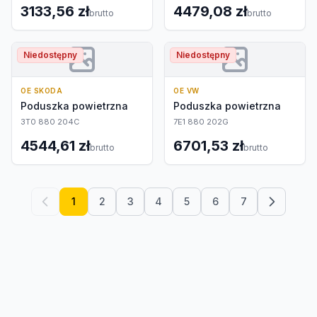
3133,56 zł
4479,08 zł
brutto
brutto
Niedostępny
Niedostępny
OE SKODA
OE VW
Poduszka powietrzna
Poduszka powietrzna
3T0 880 204C
7E1 880 202G
4544,61 zł
6701,53 zł
brutto
brutto
1
2
3
4
5
6
7