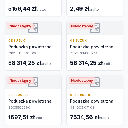
5159,44 zł
2,49 zł
brutto
brutto
Niedostępny
Niedostępny
OE SUZUKI
OE SUZUKI
Poduszka powietrzna
Poduszka powietrzna
73910-86R01-000
73811-61M10-5PK
58 314,25 zł
58 314,25 zł
brutto
brutto
Niedostępny
Niedostępny
OE PEUGEOT
OE PORSCHE
Poduszka powietrzna
Poduszka powietrzna
9805583880
991 803 071 02
1697,51 zł
7534,56 zł
brutto
brutto