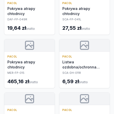
PACOL
PACOL
Pokrywa atrapy
Pokrywa atrapy
chłodnicy
chłodnicy
DAF-FP-049R
SCA-FP-041L
19,64 zł
27,55 zł
brutto
brutto
PACOL
PACOL
Pokrywa atrapy
Listwa
chłodnicy
ozdobna/ochronna
progu drzwi
MER-FP-015
SCA-DH-011R
465,16 zł
6,59 zł
brutto
brutto
PACOL
PACOL