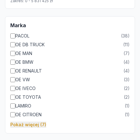
Zakres:
0
-
5 831 425
zł
Marka
PACOL
(
38
)
OE DB TRUCK
(
11
)
OE MAN
(
7
)
OE BMW
(
4
)
OE RENAULT
(
4
)
OE VW
(
3
)
OE IVECO
(
2
)
OE TOYOTA
(
2
)
LAMIRO
(
1
)
OE CITROEN
(
1
)
Pokaż więcej (7)