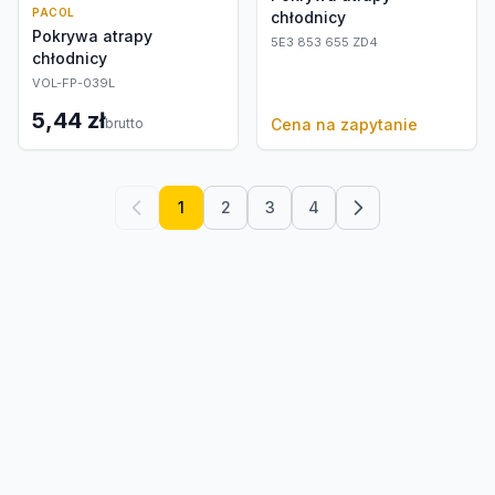
PACOL
chłodnicy
Pokrywa atrapy
5E3 853 655 ZD4
chłodnicy
VOL-FP-039L
5,44 zł
brutto
Cena na zapytanie
1
2
3
4