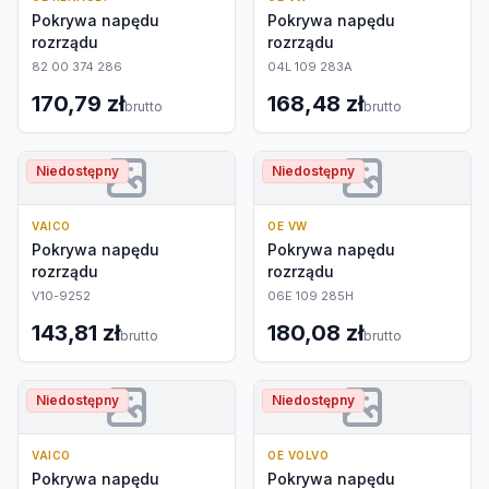
Pokrywa napędu
Pokrywa napędu
rozrządu
rozrządu
82 00 374 286
04L 109 283A
170,79 zł
168,48 zł
brutto
brutto
Niedostępny
Niedostępny
VAICO
OE VW
Pokrywa napędu
Pokrywa napędu
rozrządu
rozrządu
V10-9252
06E 109 285H
143,81 zł
180,08 zł
brutto
brutto
Niedostępny
Niedostępny
VAICO
OE VOLVO
Pokrywa napędu
Pokrywa napędu