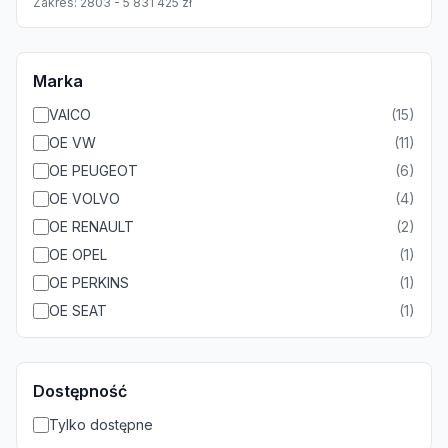
Zakres:
2803
-
5 831 425
zł
Marka
VAICO
(
15
)
OE VW
(
11
)
OE PEUGEOT
(
6
)
OE VOLVO
(
4
)
OE RENAULT
(
2
)
OE OPEL
(
1
)
OE PERKINS
(
1
)
OE SEAT
(
1
)
Dostępność
Tylko dostępne