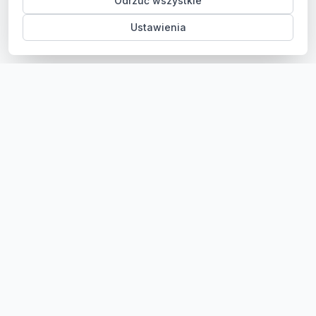
Odrzuć wszystkie
Ustawienia
Sklep z częściami samochodowymi do aut osobowych i
dostawczych. Ponad 100 000 części, szybka dostawa,
konkurencyjne ceny.