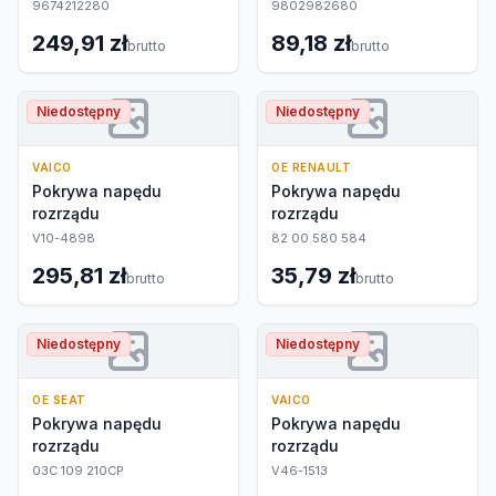
9674212280
9802982680
249,91 zł
89,18 zł
brutto
brutto
Niedostępny
Niedostępny
VAICO
OE RENAULT
Pokrywa napędu
Pokrywa napędu
rozrządu
rozrządu
V10-4898
82 00 580 584
295,81 zł
35,79 zł
brutto
brutto
Niedostępny
Niedostępny
OE SEAT
VAICO
Pokrywa napędu
Pokrywa napędu
rozrządu
rozrządu
03C 109 210CP
V46-1513