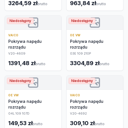
3264,59 zł
963,84 zł
brutto
brutto
Niedostępny
Niedostępny
VAICO
OE VW
Pokrywa napędu
Pokrywa napędu
rozrządu
rozrządu
V20-4609
03E 109 210P
1391,48 zł
3304,89 zł
brutto
brutto
Niedostępny
Niedostępny
OE VW
VAICO
Pokrywa napędu
Pokrywa napędu
rozrządu
rozrządu
04L 109 107D
V20-4692
149,53 zł
309,10 zł
brutto
brutto