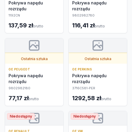
Pokrywa napędu
Pokrywa napędu
rozrządu
rozrządu
1192CN
9802982780
137,59 zł
116,41 zł
brutto
brutto
Ostatnia sztuka
Ostatnia sztuka
OE PEUGEOT
OE PERKINS
Pokrywa napędu
Pokrywa napędu
rozrządu
rozrządu
9802982180
3716C581-PER
77,17 zł
1292,58 zł
brutto
brutto
Niedostępny
Niedostępny
OE RENAULT
OE VW