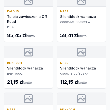
KALGUM
MPBS
Tuleja zawieszenia Off
Silentblock wahacza
Road
60005179-00/90SHA
P3-4
85,45 zł
58,41 zł
brutto
brutto
REINHOCH
MPBS
Silentblock wahacza
Silentblock wahacza
RH14-0002
0800716-00/80SHA
21,15 zł
112,15 zł
brutto
brutto
MPBS
REINHOCH