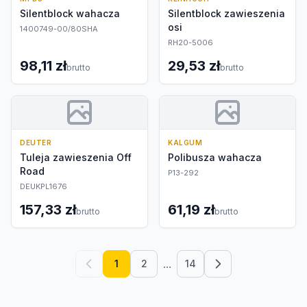
Silentblock wahacza
Silentblock zawieszenia
osi
1400749-00/80SHA
RH20-5006
98,11 zł
29,53 zł
brutto
brutto
DEUTER
KALGUM
Tuleja zawieszenia Off
Polibusza wahacza
Road
P13-292
DEUKPL1676
157,33 zł
61,19 zł
brutto
brutto
...
1
2
14