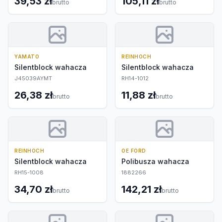
39,53 zł
105,11 zł
brutto
brutto
YAMATO
REINHOCH
Silentblock wahacza
Silentblock wahacza
J45039AYMT
RH14-1012
26,38 zł
11,88 zł
brutto
brutto
REINHOCH
OE FORD
Silentblock wahacza
Polibusza wahacza
RH15-1008
1882266
34,70 zł
142,21 zł
brutto
brutto