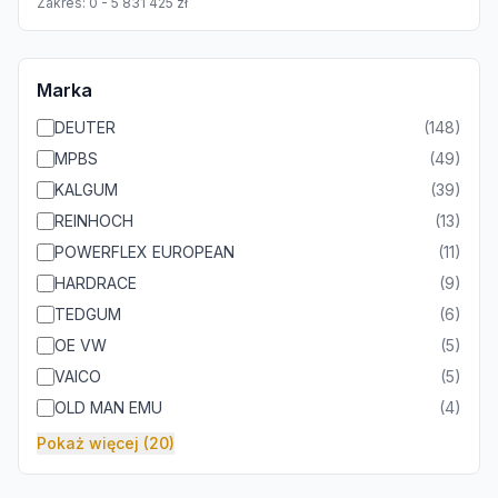
Zakres:
0
-
5 831 425
zł
Marka
DEUTER
(
148
)
MPBS
(
49
)
KALGUM
(
39
)
REINHOCH
(
13
)
POWERFLEX EUROPEAN
(
11
)
HARDRACE
(
9
)
TEDGUM
(
6
)
OE VW
(
5
)
VAICO
(
5
)
OLD MAN EMU
(
4
)
Pokaż więcej (20)