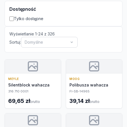
Dostępność
Tylko dostępne
Wyświetlanie
1
-
24
z
326
Sortuj:
Domyślne
MEYLE
MOOG
Silentblock wahacza
Polibusza wahacza
316 710 0001
FI-SB-14965
69,65 zł
39,14 zł
brutto
brutto