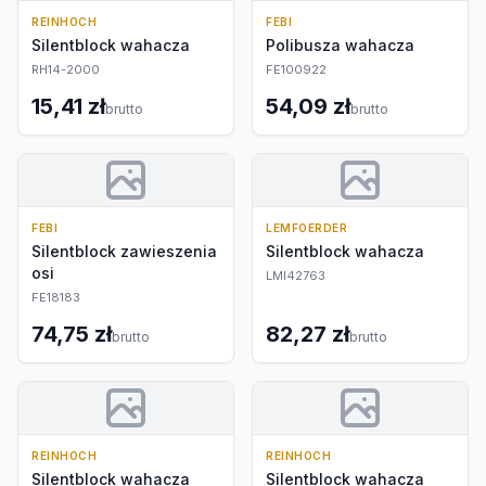
REINHOCH
FEBI
Silentblock wahacza
Polibusza wahacza
RH14-2000
FE100922
15,41 zł
54,09 zł
brutto
brutto
FEBI
LEMFOERDER
Silentblock zawieszenia
Silentblock wahacza
osi
LMI42763
FE18183
74,75 zł
82,27 zł
brutto
brutto
REINHOCH
REINHOCH
Silentblock wahacza
Silentblock wahacza