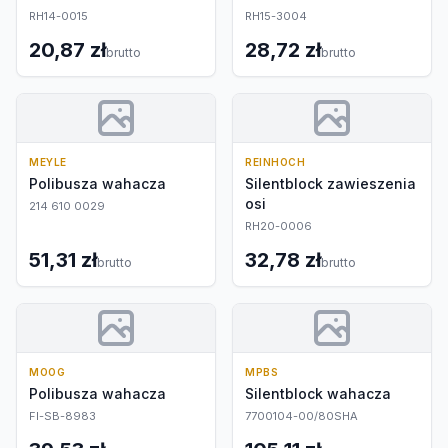
RH14-0015
RH15-3004
20,87 zł
28,72 zł
brutto
brutto
MEYLE
REINHOCH
Polibusza wahacza
Silentblock zawieszenia
osi
214 610 0029
RH20-0006
51,31 zł
32,78 zł
brutto
brutto
MOOG
MPBS
Polibusza wahacza
Silentblock wahacza
FI-SB-8983
7700104-00/80SHA