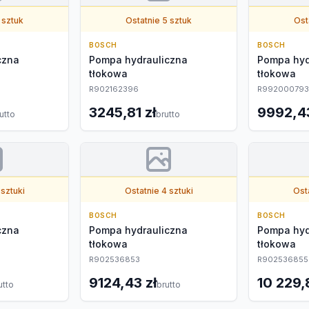
 sztuk
Ostatnie 5 sztuk
Ost
BOSCH
BOSCH
czna
Pompa hydrauliczna
Pompa hyd
tłokowa
tłokowa
R902162396
R992000793
3245,81 zł
9992,43
utto
brutto
 sztuki
Ostatnie 4 sztuki
Osta
BOSCH
BOSCH
czna
Pompa hydrauliczna
Pompa hyd
tłokowa
tłokowa
R902536853
R902536855
9124,43 zł
10 229,
utto
brutto