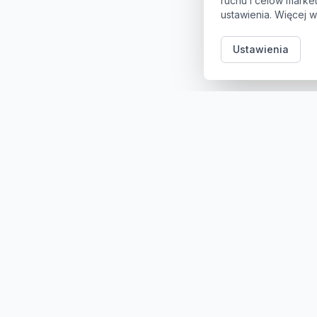
ruchu i celów mark
ustawienia. Więcej w
Ustawienia
Kategori
Sklep z częściami samochodowymi do aut
osobowych i dostawczych. Ponad 100
000 części, szybka dostawa,
konkurencyjne ceny.