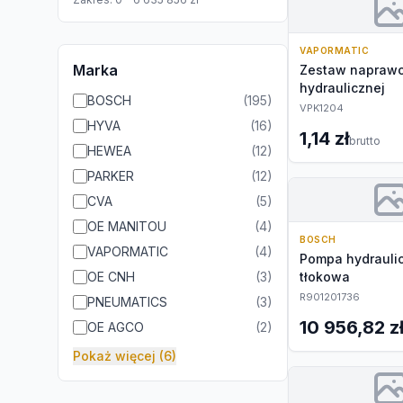
VAPORMATIC
Marka
Zestaw napraw
hydraulicznej
BOSCH
(
195
)
VPK1204
HYVA
(
16
)
1,14 zł
brutto
HEWEA
(
12
)
PARKER
(
12
)
CVA
(
5
)
OE MANITOU
(
4
)
BOSCH
VAPORMATIC
(
4
)
Pompa hydrauli
OE CNH
(
3
)
tłokowa
R901201736
PNEUMATICS
(
3
)
10 956,82 z
OE AGCO
(
2
)
Pokaż więcej (6)