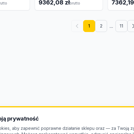
9362,08 zł
7362,19
rutto
brutto
...
1
2
11
ją prywatność
kies, aby zapewnić poprawne działanie sklepu oraz — za Twoją z