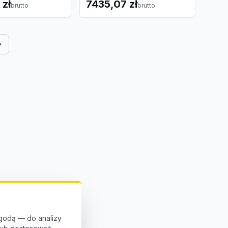
 zł
7435,07 zł
brutto
brutto
godą — do analizy