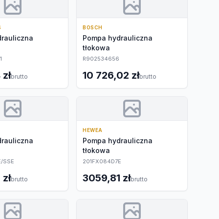
S
BOSCH
rauliczna
Pompa hydrauliczna
tłokowa
1
R902534656
 zł
10 726,02 zł
brutto
brutto
HEWEA
rauliczna
Pompa hydrauliczna
tłokowa
E/SSE
201FX084D7E
 zł
3059,81 zł
brutto
brutto