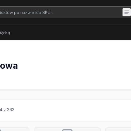
syłkę
kowa
4
z
262