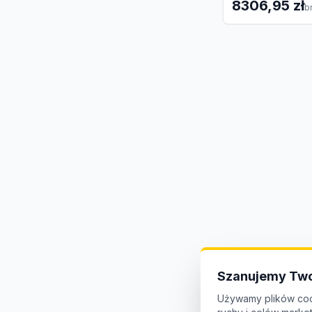
8306,95 zł
b
Szanujemy Two
Używamy plików coo