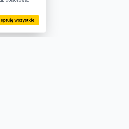
 lub dostosować
eptuję wszystkie
Kontakt
+48 123 456 789
biuro@4get.pl
ul. Przykładowa 123
00-001 Warszawa