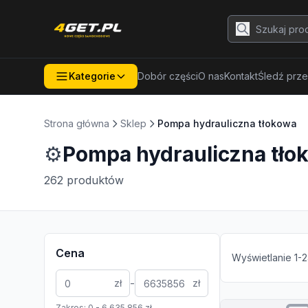
Kategorie
Dobór części
O nas
Kontakt
Śledź prze
Strona główna
Sklep
Pompa hydrauliczna tłokowa
⚙️
Pompa hydrauliczna tło
262
produktów
Cena
Wyświetlanie
1
-
2
-
zł
zł
Zakres:
0
-
6 635 856
zł