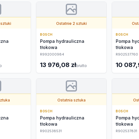
 sztuki
Ostatnie 2 sztuki
Osta
BOSCH
BOSCH
czna
Pompa hydrauliczna
Pompa hyd
tłokowa
tłokowa
R992000984
R902537760
13 976,08 zł
10 087,
to
brutto
sztuka
Ostatnia sztuka
Ost
BOSCH
BOSCH
czna
Pompa hydrauliczna
Pompa hyd
tłokowa
tłokowa
R902538531
R902537831