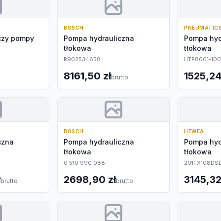
BOSCH
PNEUMATIC
czy pompy
Pompa hydrauliczna
Pompa hyd
tłokowa
tłokowa
R902534658
HTP8601-100
8161,50 zł
1525,24
brutto
BOSCH
HEWEA
czna
Pompa hydrauliczna
Pompa hyd
tłokowa
tłokowa
0 510 990 088
201FX108DS
ł
2698,90 zł
3145,32
brutto
brutto