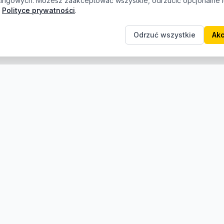
etingowych. Możesz zaakceptować wszystkie, odrzucić opcjonalne
Polityce prywatności
.
Odrzuć wszystkie
Akc
e
Informacje
Producenci
O nas
Kontakt