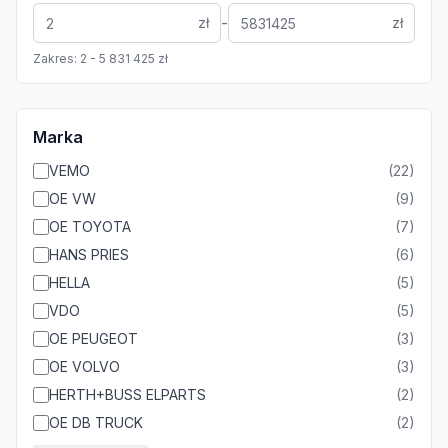
-
zł
zł
Zakres:
2
-
5 831 425
zł
Marka
VEMO
(
22
)
OE VW
(
9
)
OE TOYOTA
(
7
)
HANS PRIES
(
6
)
HELLA
(
5
)
VDO
(
5
)
OE PEUGEOT
(
3
)
OE VOLVO
(
3
)
HERTH+BUSS ELPARTS
(
2
)
OE DB TRUCK
(
2
)