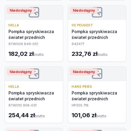
Niedostępny
Niedostępny
HELLA
OE PEUGEOT
Pompka spryskiwacza
Pompka spryskiwacza
świateł przednich
świateł przednich
8TW006 849-051
643477
182,02 zł
232,76 zł
brutto
brutto
Niedostępny
Niedostępny
HELLA
HANS PRIES
Pompka spryskiwacza
Pompka spryskiwacza
świateł przednich
świateł przednich
8TW010 958-031
HP305 718
254,44 zł
101,06 zł
brutto
brutto