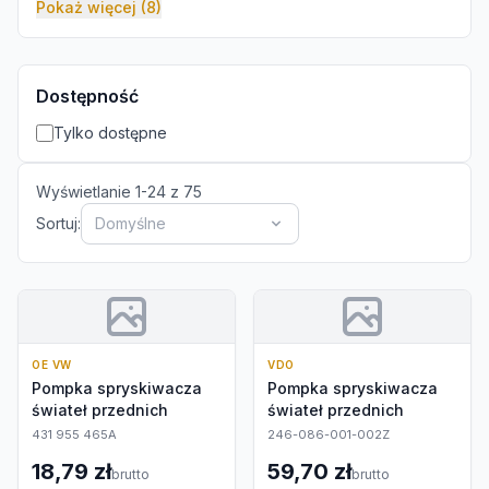
Pokaż więcej (8)
Dostępność
Tylko dostępne
Wyświetlanie
1
-
24
z
75
Sortuj:
Domyślne
OE VW
VDO
Pompka spryskiwacza
Pompka spryskiwacza
świateł przednich
świateł przednich
431 955 465A
246-086-001-002Z
18,79 zł
59,70 zł
brutto
brutto