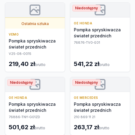
Niedostępny
Ostatnia sztuka
OE HONDA
Pompka spryskiwacza
VEMO
świateł przednich
Pompka spryskiwacza
76876-TV0-E01
świateł przednich
V25-08-0015
219,40 zł
541,22 zł
brutto
brutto
Niedostępny
Niedostępny
OE HONDA
OE MERCEDES
Pompka spryskiwacza
Pompka spryskiwacza
świateł przednich
świateł przednich
76886-TNY-G01ZD
210 869 11 21
501,62 zł
263,17 zł
brutto
brutto