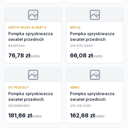
HERTH+BUSS ELPARTS
MEYLE
Pompka spryskiwacza
Pompka spryskiwacza
świateł przednich
świateł przednich
65451094
014 870 0000
76,78 zł
66,08 zł
brutto
brutto
OE PEUGEOT
VEMO
Pompka spryskiwacza
Pompka spryskiwacza
świateł przednich
świateł przednich
1609688380
V10-08-0361
181,86 zł
162,68 zł
brutto
brutto