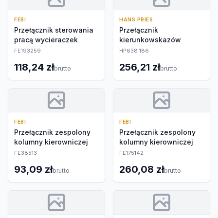
FEBI
HANS PRIES
Przełącznik sterowania
Przełącznik
pracą wycieraczek
kierunkowskazów
FE193259
HP638 186
118,24 zł
256,21 zł
brutto
brutto
FEBI
FEBI
Przełącznik zespolony
Przełącznik zespolony
kolumny kierowniczej
kolumny kierowniczej
FE38513
FE175142
93,09 zł
260,08 zł
brutto
brutto