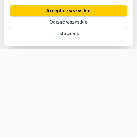
Akceptuję wszystkie
Odrzuć wszystkie
Ustawienia
Sklep z częściami samochodowymi do aut osobowych i
dostawczych. Ponad 100 000 części, szybka dostawa,