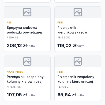
FEBI
FEBI
Sprężyna śrubowa
Przełącznik
poduszki powietrznej
kierunkowskazów
FE194113
FE199052
208,12 zł
119,02 zł
brutto
brutto
HANS PRIES
FEBI
Przełącznik zespolony
Przełącznik zespolony
kolumny kierowniczej
kolumny kierowniczej
HP638 158
FE17380
107,05 zł
65,64 zł
brutto
brutto