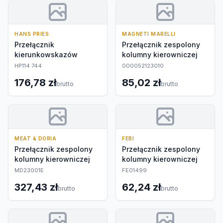
HANS PRIES
MAGNETI MARELLI
Przełącznik
Przełącznik zespolony
kierunkowskazów
kolumny kierowniczej
HP114 744
000052123010
176,78 zł
85,02 zł
brutto
brutto
MEAT & DORIA
FEBI
Przełącznik zespolony
Przełącznik zespolony
kolumny kierowniczej
kolumny kierowniczej
MD23001E
FE01499
327,43 zł
62,24 zł
brutto
brutto