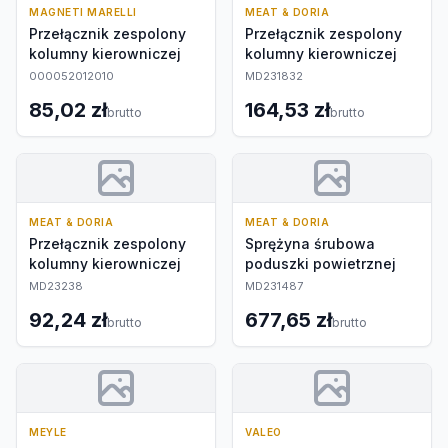
MAGNETI MARELLI
MEAT & DORIA
Przełącznik zespolony
Przełącznik zespolony
kolumny kierowniczej
kolumny kierowniczej
000052012010
MD231832
85,02 zł
164,53 zł
brutto
brutto
MEAT & DORIA
MEAT & DORIA
Przełącznik zespolony
Sprężyna śrubowa
kolumny kierowniczej
poduszki powietrznej
MD23238
MD231487
92,24 zł
677,65 zł
brutto
brutto
MEYLE
VALEO