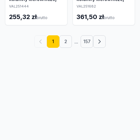
VAL251444
VAL251682
255,32 zł
361,50 zł
brutto
brutto
...
1
2
157