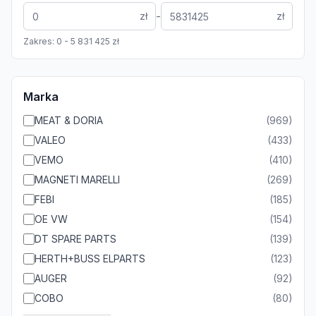
-
zł
zł
Zakres:
0
-
5 831 425
zł
Marka
MEAT & DORIA
(
969
)
VALEO
(
433
)
VEMO
(
410
)
MAGNETI MARELLI
(
269
)
FEBI
(
185
)
OE VW
(
154
)
DT SPARE PARTS
(
139
)
HERTH+BUSS ELPARTS
(
123
)
AUGER
(
92
)
COBO
(
80
)