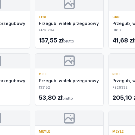
FEBI
GKN
 przegubowy
Przegub, wałek przegubowy
Przegub, 
FE26294
U100
157,55 zł
41,68 zł
brutto
C.E.I
FEBI
 przegubowy
Przegub, wałek przegubowy
Przegub, 
133182
FE26332
53,80 zł
205,10 
brutto
MEYLE
MEYLE