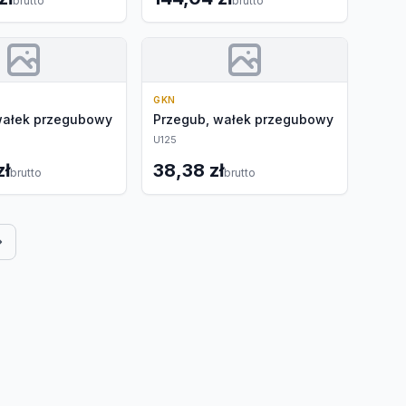
brutto
brutto
GKN
wałek przegubowy
Przegub, wałek przegubowy
U125
zł
38,38 zł
brutto
brutto