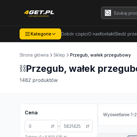
Kategorie
Dobór części
O nas
Kontakt
Śledź prze
Strona główna
Sklep
Przegub, wałek przegubowy
⛓️
Przegub, wałek przegu
1482
produktów
Cena
Wyświetlanie
1
-
2
-
zł
zł
Zakres:
0
-
5 831 425
zł