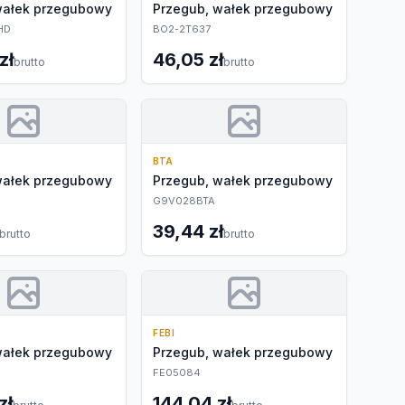
wałek przegubowy
Przegub, wałek przegubowy
/HD
BO2-2T637
zł
46,05 zł
brutto
brutto
BTA
wałek przegubowy
Przegub, wałek przegubowy
G9V028BTA
39,44 zł
brutto
brutto
FEBI
wałek przegubowy
Przegub, wałek przegubowy
FE05084
zł
144,04 zł