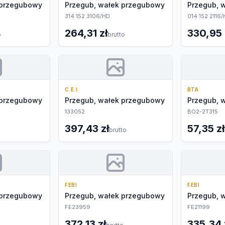
 przegubowy
Przegub, wałek przegubowy
Przegub, 
314 152 3106/HD
014 152 2116
264,31 zł
330,95 
o
brutto
C.E.I
BTA
 przegubowy
Przegub, wałek przegubowy
Przegub, 
133052
BO2-2T315
397,43 zł
57,35 zł
brutto
FEBI
FEBI
 przegubowy
Przegub, wałek przegubowy
Przegub, 
FE23959
FE21199
372,13 zł
335,34 