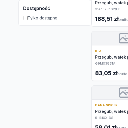
Przegub, wałek
Dostępność
314 152 3102/HD
Tylko dostępne
188,51 zł
brutt
BTA
Przegub, wałek
G9M038BTA
83,05 zł
brutto
DANA SPICER
Przegub, wałek
5-1310X-DS
58,01 zł