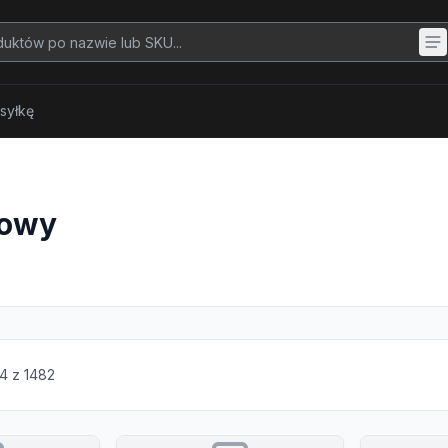
syłkę
bowy
4
z
1482