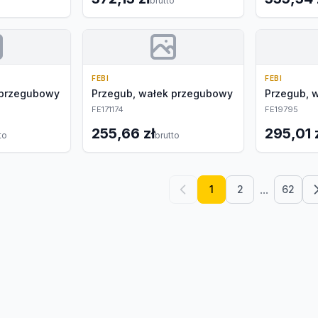
brutto
FEBI
FEBI
 przegubowy
Przegub, wałek przegubowy
Przegub, 
FE171174
FE19795
255,66 zł
295,01 
to
brutto
...
1
2
62