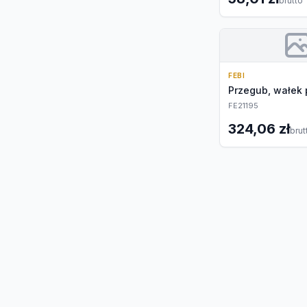
brutto
FEBI
Przegub, wałek
FE21195
324,06 zł
brut