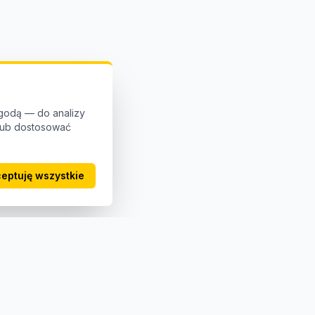
godą — do analizy
 lub dostosować
eptuję wszystkie