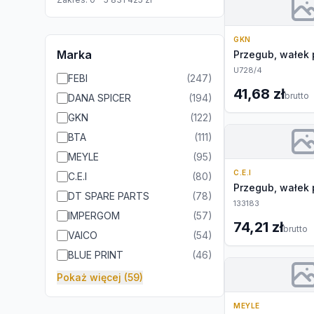
GKN
Marka
Przegub, wałek
U728/4
FEBI
(
247
)
41,68 zł
brutto
DANA SPICER
(
194
)
GKN
(
122
)
BTA
(
111
)
MEYLE
(
95
)
C.E.I
C.E.I
(
80
)
Przegub, wałek
DT SPARE PARTS
(
78
)
133183
IMPERGOM
(
57
)
74,21 zł
brutto
VAICO
(
54
)
BLUE PRINT
(
46
)
Pokaż więcej (59)
MEYLE