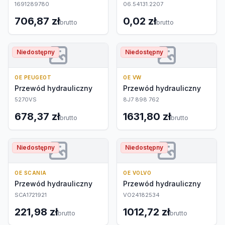
1691289780
06.54131.2207
706,87 zł
0,02 zł
brutto
brutto
Niedostępny
Niedostępny
OE PEUGEOT
OE VW
Przewód hydrauliczny
Przewód hydrauliczny
5270VS
8J7 898 762
678,37 zł
1631,80 zł
brutto
brutto
Niedostępny
Niedostępny
OE SCANIA
OE VOLVO
Przewód hydrauliczny
Przewód hydrauliczny
SCA1721921
VO24182534
221,98 zł
1012,72 zł
brutto
brutto