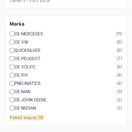
Zakres:
0
-
5 831 425
zł
Marka
OE MERCEDES
(
11
)
OE VW
(
9
)
QUICKSILVER
(
9
)
OE PEUGEOT
(
7
)
OE VOLVO
(
6
)
OE RVI
(
4
)
PNEUMATICS
(
4
)
OE MAN
(
3
)
OE JOHN DEERE
(
2
)
OE NISSAN
(
2
)
Pokaż więcej (9)