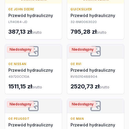
OE JOHN DEERE
QUICKSILVER
Przewód hydrauliczny
Przewód hydrauliczny
L114084-JD
32-8M0063020
387,13 zł
795,28 zł
brutto
brutto
Niedostępny
Niedostępny
OE NISSAN
OE RVI
Przewód hydrauliczny
Przewód hydrauliczny
49720CC10A
RVI5010488904
1511,15 zł
2520,73 zł
brutto
brutto
Niedostępny
Niedostępny
OE PEUGEOT
OE MAN
Przewód hydrauliczny
Przewód hydrauliczny