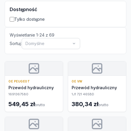
Dostępność
Tylko dostępne
Wyświetlanie
1
-
24
z
69
Sortuj:
Domyślne
OE PEUGEOT
OE VW
Przewód hydrauliczny
Przewód hydrauliczny
1691367580
1J1 721 465BD
549,45 zł
380,34 zł
brutto
brutto