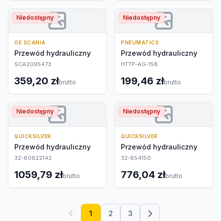
Niedostępny
Niedostępny
OE SCANIA
PNEUMATICS
Przewód hydrauliczny
Przewód hydrauliczny
SCA2095473
HTTP-AG-158
359,20 zł
199,46 zł
brutto
brutto
Niedostępny
Niedostępny
QUICKSILVER
QUICKSILVER
Przewód hydrauliczny
Przewód hydrauliczny
32-80622142
32-854150
1059,79 zł
776,04 zł
brutto
brutto
1
2
3