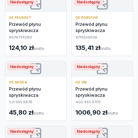
Niedostępny
Niedostępny
OE PEUGEOT
OE PORSCHE
Przewód płynu
Przewód płynu
spryskiwacza
spryskiwacza
9676734080
971955663A
124,10 zł
135,41 zł
brutto
brutto
Niedostępny
Niedostępny
OE SKODA
OE VW
Przewód płynu
Przewód płynu
spryskiwacza
spryskiwacza
5J1 955 667B
4G0 955 970P
45,80 zł
1006,90 zł
brutto
brutto
Niedostępny
Niedostępny