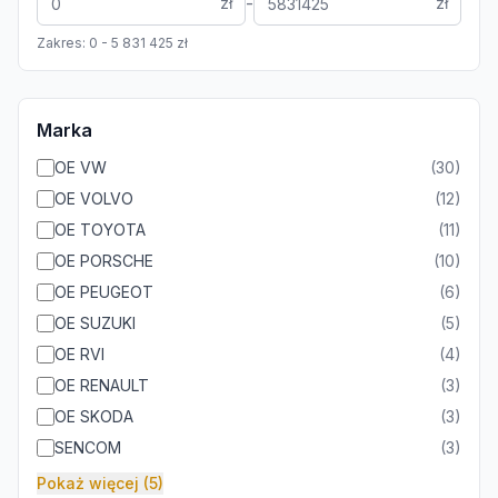
-
zł
zł
Zakres:
0
-
5 831 425
zł
Marka
OE VW
(
30
)
OE VOLVO
(
12
)
OE TOYOTA
(
11
)
OE PORSCHE
(
10
)
OE PEUGEOT
(
6
)
OE SUZUKI
(
5
)
OE RVI
(
4
)
OE RENAULT
(
3
)
OE SKODA
(
3
)
SENCOM
(
3
)
Pokaż więcej (5)