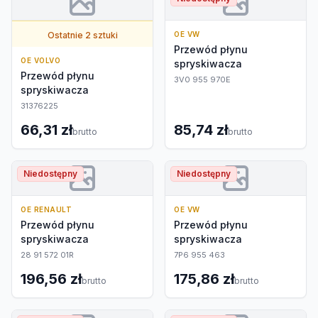
Ostatnie 2 sztuki
OE VW
Przewód płynu
OE VOLVO
spryskiwacza
Przewód płynu
3V0 955 970E
spryskiwacza
31376225
66,31 zł
85,74 zł
brutto
brutto
Niedostępny
Niedostępny
OE RENAULT
OE VW
Przewód płynu
Przewód płynu
spryskiwacza
spryskiwacza
28 91 572 01R
7P6 955 463
196,56 zł
175,86 zł
brutto
brutto