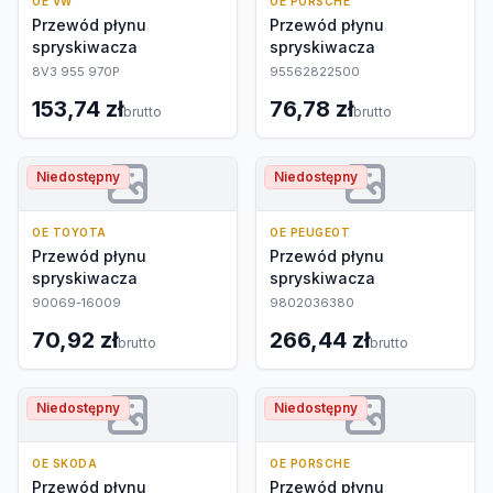
OE VW
OE PORSCHE
Przewód płynu
Przewód płynu
spryskiwacza
spryskiwacza
8V3 955 970P
95562822500
153,74 zł
76,78 zł
brutto
brutto
Niedostępny
Niedostępny
OE TOYOTA
OE PEUGEOT
Przewód płynu
Przewód płynu
spryskiwacza
spryskiwacza
90069-16009
9802036380
70,92 zł
266,44 zł
brutto
brutto
Niedostępny
Niedostępny
OE SKODA
OE PORSCHE
Przewód płynu
Przewód płynu