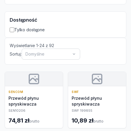
Dostępność
Tylko dostępne
Wyświetlanie
1
-
24
z
92
Sortuj:
Domyślne
SENCOM
SWF
Przewód płynu
Przewód płynu
spryskiwacza
spryskiwacza
SEN10206
SWF 199855
74,81 zł
10,89 zł
brutto
brutto