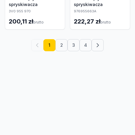
spryskiwacza
spryskiwacza
3V0 955 970
976955663A
200,11 zł
222,27 zł
brutto
brutto
1
2
3
4