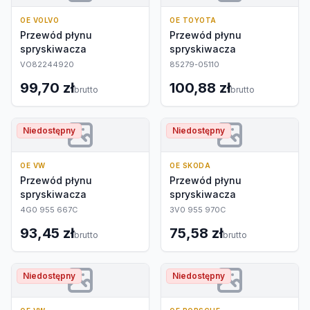
OE VOLVO
OE TOYOTA
Przewód płynu
Przewód płynu
spryskiwacza
spryskiwacza
VO82244920
85279-05110
99,70 zł
100,88 zł
brutto
brutto
Niedostępny
Niedostępny
OE VW
OE SKODA
Przewód płynu
Przewód płynu
spryskiwacza
spryskiwacza
4G0 955 667C
3V0 955 970C
93,45 zł
75,58 zł
brutto
brutto
Niedostępny
Niedostępny