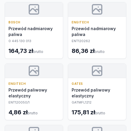
BOSCH
ENGITECH
Przewód nadmiarowy
Przewód nadmiarowy
paliwa
paliwa
0 445 130 013
ENT120262
164,73 zł
86,36 zł
brutto
brutto
ENGITECH
GATES
Przewód paliwowy
Przewód paliwowy
elastyczny
elastyczny
ENT120050/1
GATMFL1212
4,86 zł
175,81 zł
brutto
brutto