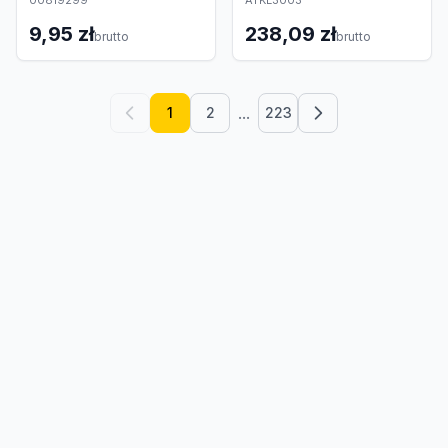
00819299
ATKL3003
9,95 zł
238,09 zł
brutto
brutto
...
1
2
223