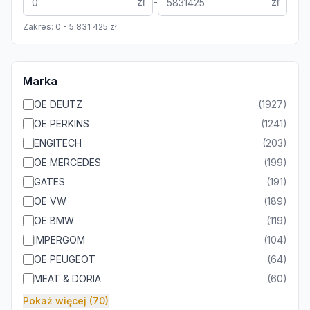
-
zł
zł
Zakres:
0
-
5 831 425
zł
Marka
OE DEUTZ
(
1927
)
OE PERKINS
(
1241
)
ENGITECH
(
203
)
OE MERCEDES
(
199
)
GATES
(
191
)
OE VW
(
189
)
OE BMW
(
119
)
IMPERGOM
(
104
)
OE PEUGEOT
(
64
)
MEAT & DORIA
(
60
)
Pokaż więcej (70)