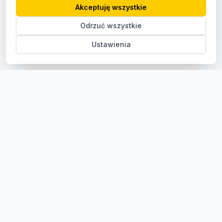
Akceptuję wszystkie
Odrzuć wszystkie
Ustawienia
Sklep z częściami samochodowymi do aut osobowych i
dostawczych. Ponad 100 000 części, szybka dostawa,
konkurencyjne ceny.