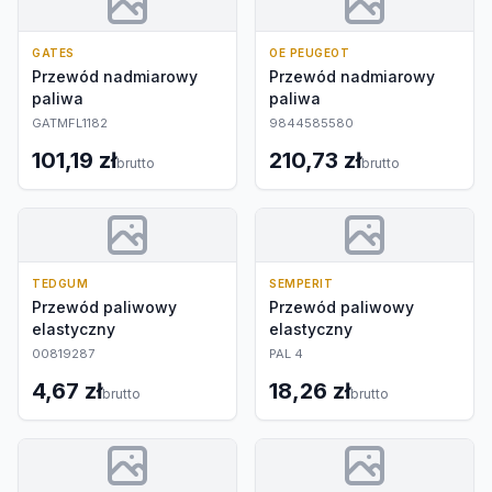
GATES
OE PEUGEOT
Przewód nadmiarowy
Przewód nadmiarowy
paliwa
paliwa
GATMFL1182
9844585580
101,19 zł
210,73 zł
brutto
brutto
TEDGUM
SEMPERIT
Przewód paliwowy
Przewód paliwowy
elastyczny
elastyczny
00819287
PAL 4
4,67 zł
18,26 zł
brutto
brutto