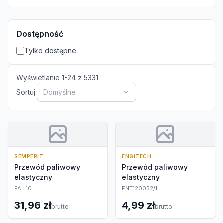
Dostępność
Tylko dostępne
Wyświetlanie
1
-
24
z
5331
Sortuj:
Domyślne
SEMPERIT
ENGITECH
Przewód paliwowy
Przewód paliwowy
elastyczny
elastyczny
PAL 10
ENT120052/1
31,96 zł
4,99 zł
brutto
brutto