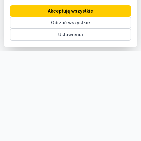
Akceptuję wszystkie
Odrzuć wszystkie
Ustawienia
Sklep z częściami samochodowymi do aut osobowych i
dostawczych. Ponad 100 000 części, szybka dostawa,