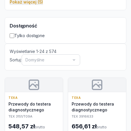
Pokaż więcej (5)
Dostępność
Tylko dostępne
Wyświetlanie
1
-
24
z
574
Sortuj:
Domyślne
TEXA
TEXA
Przewody do testera
Przewody do testera
diagnostycznego
diagnostycznego
TEX 3151/T09A
TEX 3916633
548,57 zł
656,61 zł
brutto
brutto