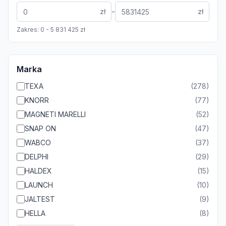
-
zł
zł
Zakres:
0
-
5 831 425
zł
Marka
TEXA
(
278
)
KNORR
(
77
)
MAGNETI MARELLI
(
52
)
SNAP ON
(
47
)
WABCO
(
37
)
DELPHI
(
29
)
HALDEX
(
15
)
LAUNCH
(
10
)
JALTEST
(
9
)
HELLA
(
8
)