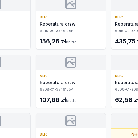
BLIC
BLIC
i
Reperatura drzwi
Reperatura
6015-00-3548128P
6015-00-350
156,26 zł
435,75 
brutto
BLIC
BLIC
i
Reperatura drzwi
Reperatura
6508-01-3546155P
6508-01-209
107,66 zł
62,58 z
brutto
BLIC
Ost