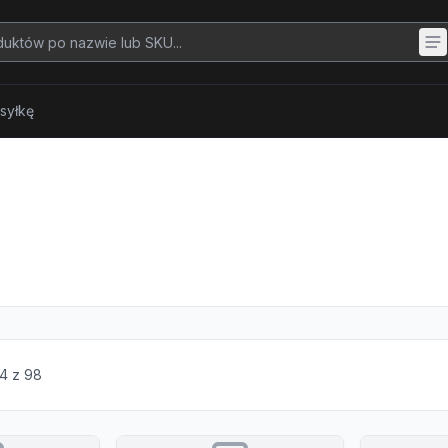
syłkę
4
z
98