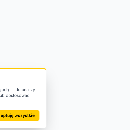
godą — do analizy
 lub dostosować
eptuję wszystkie