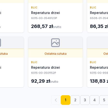
BLIC
BLIC
i
Reperatura drzwi
Reperatura
6015-00-3548123P
6508-01-354
268,57 zł
86,35 z
o
brutto
sztuka
Ostatnia sztuka
Ost
BLIC
BLIC
i
Reperatura drzwi
Reperatura
6015-00-3501152P
6015-00-956
92,29 zł
138,83 
brutto
1
2
3
4
5