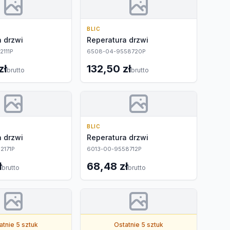
BLIC
 drzwi
Reperatura drzwi
2111P
6508-04-9558720P
zł
132,50 zł
brutto
brutto
BLIC
 drzwi
Reperatura drzwi
2171P
6013-00-9558712P
ł
68,48 zł
brutto
brutto
atnie 5 sztuk
Ostatnie 5 sztuk