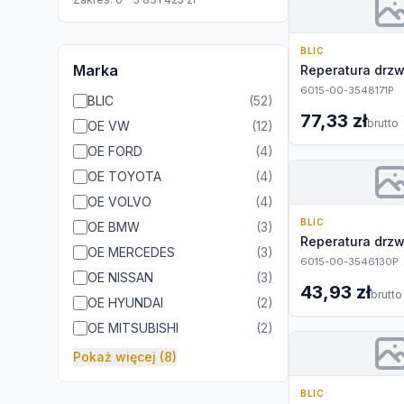
BLIC
Marka
Reperatura drzw
6015-00-3548171P
BLIC
(
52
)
77,33 zł
brutto
OE VW
(
12
)
OE FORD
(
4
)
OE TOYOTA
(
4
)
OE VOLVO
(
4
)
BLIC
OE BMW
(
3
)
Reperatura drzw
OE MERCEDES
(
3
)
6015-00-3546130P
OE NISSAN
(
3
)
43,93 zł
brutto
OE HYUNDAI
(
2
)
OE MITSUBISHI
(
2
)
Pokaż więcej (8)
BLIC