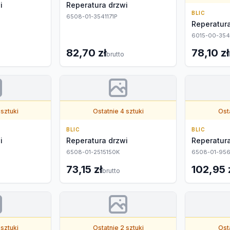
i
Reperatura drzwi
BLIC
6508-01-3541171P
Reperatura
6015-00-354
82,70 zł
78,10 zł
brutto
 sztuki
Ostatnie 4 sztuki
Osta
BLIC
BLIC
i
Reperatura drzwi
Reperatura
6508-01-2515150K
6508-01-95
73,15 zł
102,95 
brutto
 sztuki
Ostatnie 2 sztuki
Osta