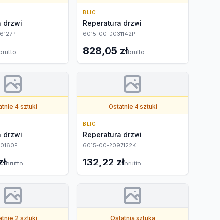
BLIC
 drzwi
Reperatura drzwi
6127P
6015-00-0031142P
828,05 zł
brutto
brutto
tnie 4 sztuki
Ostatnie 4 sztuki
BLIC
 drzwi
Reperatura drzwi
60160P
6015-00-2097122K
zł
132,22 zł
brutto
brutto
tnie 2 sztuki
Ostatnia sztuka