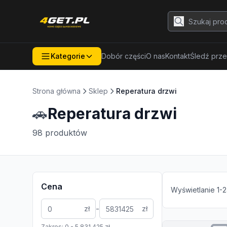
Kategorie
Dobór części
O nas
Kontakt
Śledź prze
Strona główna
Sklep
Reperatura drzwi
🚗
Reperatura drzwi
98
produktów
Cena
Wyświetlanie
1
-
2
-
zł
zł
Zakres:
0
-
5 831 425
zł