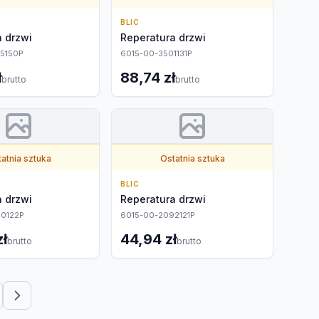
BLIC
 drzwi
Reperatura drzwi
5150P
6015-00-3501131P
ł
88,74 zł
brutto
brutto
atnia sztuka
Ostatnia sztuka
BLIC
 drzwi
Reperatura drzwi
0122P
6015-00-2092121P
zł
44,94 zł
brutto
brutto