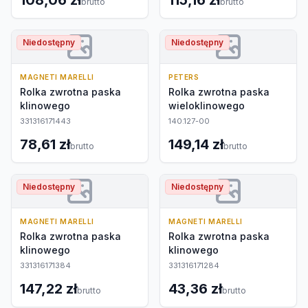
108,06 zł
115,16 zł
brutto
brutto
Niedostępny
Niedostępny
MAGNETI MARELLI
PETERS
Rolka zwrotna paska
Rolka zwrotna paska
klinowego
wieloklinowego
331316171443
140.127-00
78,61 zł
149,14 zł
brutto
brutto
Niedostępny
Niedostępny
MAGNETI MARELLI
MAGNETI MARELLI
Rolka zwrotna paska
Rolka zwrotna paska
klinowego
klinowego
331316171384
331316171284
147,22 zł
43,36 zł
brutto
brutto