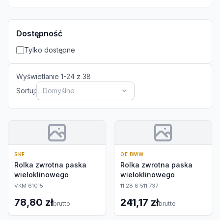
Dostępność
Tylko dostępne
Wyświetlanie
1
-
24
z
38
Sortuj:
Domyślne
SKF
OE BMW
Rolka zwrotna paska
Rolka zwrotna paska
wieloklinowego
wieloklinowego
VKM 61015
11 28 8 511 737
78,80 zł
241,17 zł
brutto
brutto