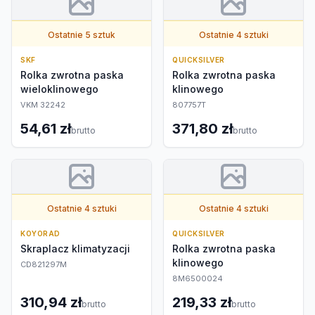
Ostatnie 5 sztuk
Ostatnie 4 sztuki
SKF
QUICKSILVER
Rolka zwrotna paska
Rolka zwrotna paska
wieloklinowego
klinowego
VKM 32242
807757T
54,61 zł
371,80 zł
brutto
brutto
Ostatnie 4 sztuki
Ostatnie 4 sztuki
KOYORAD
QUICKSILVER
Skraplacz klimatyzacji
Rolka zwrotna paska
klinowego
CD821297M
8M6500024
310,94 zł
219,33 zł
brutto
brutto