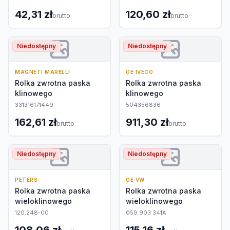
42,31 zł
120,60 zł
brutto
brutto
Niedostępny
Niedostępny
MAGNETI MARELLI
OE IVECO
Rolka zwrotna paska
Rolka zwrotna paska
klinowego
klinowego
331316171449
504356836
162,61 zł
911,30 zł
brutto
brutto
Niedostępny
Niedostępny
PETERS
OE VW
Rolka zwrotna paska
Rolka zwrotna paska
wieloklinowego
wieloklinowego
120.248-00
059 903 341A