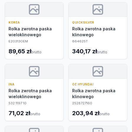
KOREA
QUICKSILVER
Rolka zwrotna paska
Rolka zwrotna paska
wieloklinowego
klinowego
E20313OEM
864625T
89,65 zł
340,17 zł
brutto
brutto
INA
OE HYUNDAI
Rolka zwrotna paska
Rolka zwrotna paska
wieloklinowego
klinowego
532 1197 10
2528727160
71,02 zł
203,94 zł
brutto
brutto