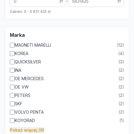
-
zł
zł
Zakres:
0
-
5 831 425
zł
Marka
MAGNETI MARELLI
(
12
)
KOREA
(
4
)
QUICKSILVER
(
3
)
INA
(
2
)
OE MERCEDES
(
2
)
OE VW
(
2
)
PETERS
(
2
)
SKF
(
2
)
VOLVO PENTA
(
2
)
KOYORAD
(
1
)
Pokaż więcej (6)