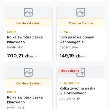
Ostatnie 4 sztuki
Ostatnie 3 sztuki
KOREA
OE VW
Rolka zwrotna paska
Koło pasowe pompy
klinowego
wspomagania
U90114OEM
030 145 269A
700,21 zł
149,19 zł
brutto
brutto
Niedostępny
Ostatnie 3 sztuki
OE MERCEDES
Rolka zwrotna paska
KOREA
wieloklinowego
Rolka zwrotna paska
000 202 00 19
klinowego
D40314OEM