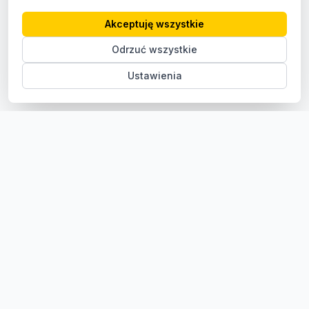
Akceptuję wszystkie
Odrzuć wszystkie
Ustawienia
Sklep z częściami samochodowymi do aut osobowych i
dostawczych. Ponad 100 000 części, szybka dostawa,