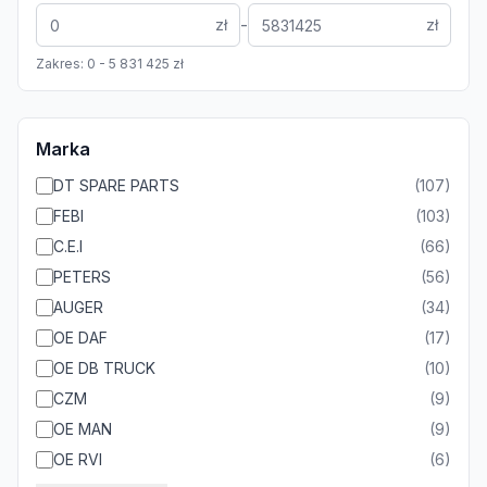
-
zł
zł
Zakres:
0
-
5 831 425
zł
Marka
DT SPARE PARTS
(
107
)
FEBI
(
103
)
C.E.I
(
66
)
PETERS
(
56
)
AUGER
(
34
)
OE DAF
(
17
)
OE DB TRUCK
(
10
)
CZM
(
9
)
OE MAN
(
9
)
OE RVI
(
6
)