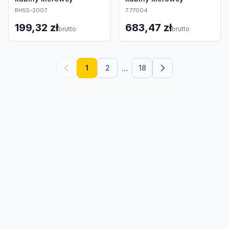
RH55-2007
7.77004
199,32 zł
683,47 zł
brutto
brutto
...
1
2
18