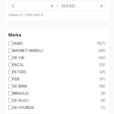
-
zł
zł
Zakres:
0
-
5 831 425
zł
Marka
VEMO
(
107
)
MAGNETI MARELLI
(
46
)
OE VW
(
40
)
PACOL
(
23
)
PETERS
(
21
)
FEBI
(
17
)
OE BMW
(
16
)
MIRAGLIO
(
9
)
OE ISUZU
(
9
)
OE HYUNDAI
(
7
)