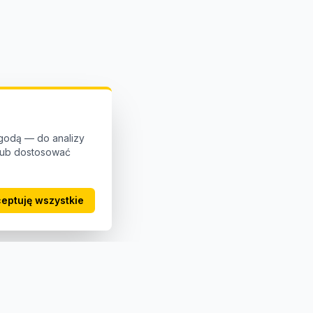
godą — do analizy
 lub dostosować
eptuję wszystkie