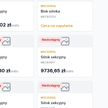
MECDIESEL
cyjny
Blok silnika
MEC80320
02 zł
brutto
Cena na zapytanie
y
Niedostępny
MECDIESEL
cyjny
Silnik sekcyjny
MEC80817
30 zł
9736,65 zł
brutto
brutto
y
Niedostępny
MECDIESEL
cyjny
Silnik sekcyjny