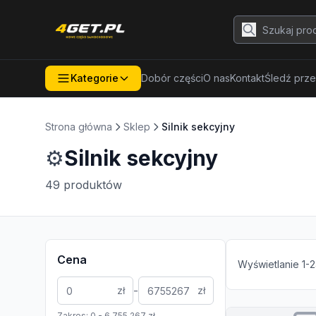
Kategorie
Dobór części
O nas
Kontakt
Śledź prze
Strona główna
Sklep
Silnik sekcyjny
⚙️
Silnik sekcyjny
49
produktów
Cena
Wyświetlanie
1
-
2
-
zł
zł
Zakres:
0
-
6 755 267
zł