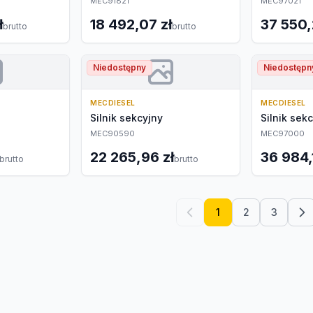
MEC91821
MEC97021
ł
18 492,07 zł
37 550,
brutto
brutto
Niedostępny
Niedostępn
MECDIESEL
MECDIESEL
Silnik sekcyjny
Silnik sek
MEC90590
MEC97000
22 265,96 zł
36 984,
brutto
brutto
1
2
3