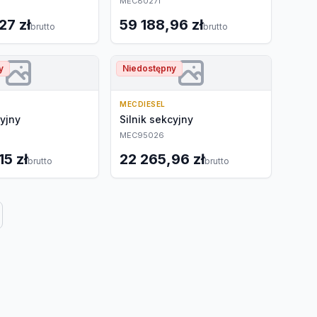
MEC80271
27 zł
59 188,96 zł
brutto
brutto
y
Niedostępny
MECDIESEL
cyjny
Silnik sekcyjny
MEC95026
15 zł
22 265,96 zł
brutto
brutto