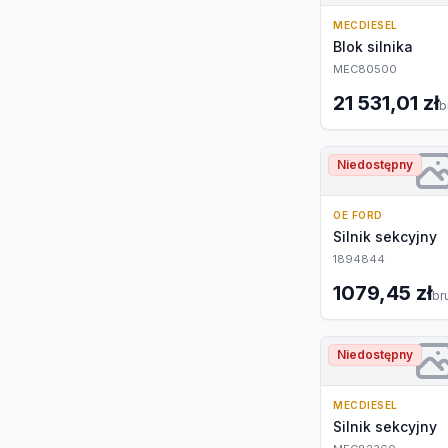
MECDIESEL
Blok silnika
MEC80500
21 531,01 zł
b
Niedostępny
OE FORD
Silnik sekcyjny
1894844
1079,45 zł
br
Niedostępny
MECDIESEL
Silnik sekcyjny