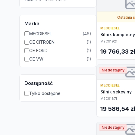
Ostatnia 
Marka
MECDIESEL
MECDIESEL
(
46
)
Silnik kompletny
MEC91921
OE CITROEN
(
1
)
OE FORD
(
1
)
19 766,33 zł
OE VW
(
1
)
Niedostępny
Dostępność
MECDIESEL
Silnik sekcyjny
Tylko dostępne
MEC91871
19 586,54 z
Niedostępny