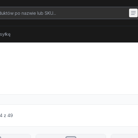
syłkę
4
z
49