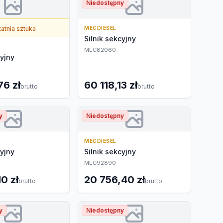
Niedostępny
atnia sztuka
MECDIESEL
Silnik sekcyjny
MEC82060
cyjny
76 zł
60 118,13 zł
brutto
brutto
y
Niedostępny
MECDIESEL
cyjny
Silnik sekcyjny
MEC92890
0 zł
20 756,40 zł
brutto
brutto
y
Niedostępny