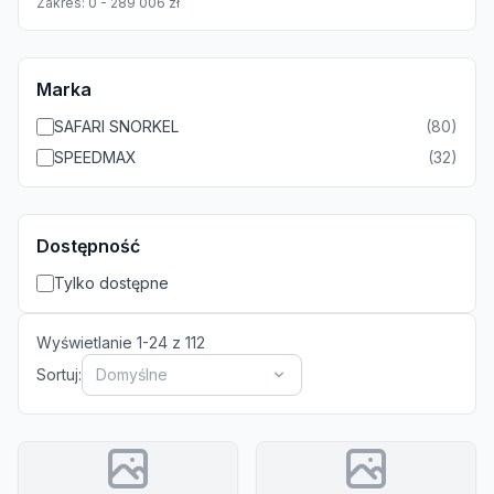
Zakres:
0
-
289 006
zł
Marka
SAFARI SNORKEL
(
80
)
SPEEDMAX
(
32
)
Dostępność
Tylko dostępne
Wyświetlanie
1
-
24
z
112
Sortuj:
Domyślne