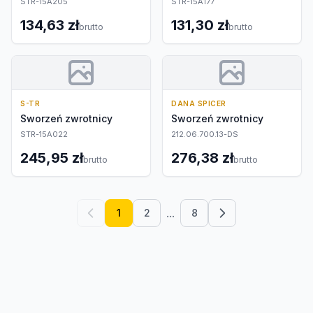
STR-15A205
STR-15A177
134,63 zł
131,30 zł
brutto
brutto
S-TR
DANA SPICER
Sworzeń zwrotnicy
Sworzeń zwrotnicy
STR-15A022
212.06.700.13-DS
245,95 zł
276,38 zł
brutto
brutto
...
1
2
8