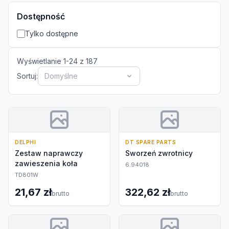
Dostępność
Tylko dostępne
Wyświetlanie
1
-
24
z
187
Sortuj:
Domyślne
DELPHI
DT SPARE PARTS
Zestaw naprawczy
Sworzeń zwrotnicy
zawieszenia koła
6.94018
TD801W
21,67 zł
322,62 zł
brutto
brutto