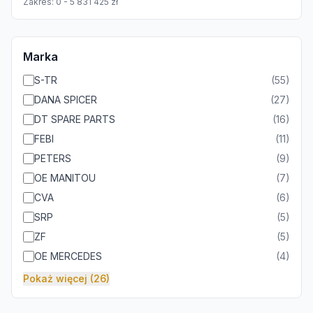
Zakres:
0
-
5 831 425
zł
Marka
S-TR
(
55
)
DANA SPICER
(
27
)
DT SPARE PARTS
(
16
)
FEBI
(
11
)
PETERS
(
9
)
OE MANITOU
(
7
)
CVA
(
6
)
SRP
(
5
)
ZF
(
5
)
OE MERCEDES
(
4
)
Pokaż więcej (26)