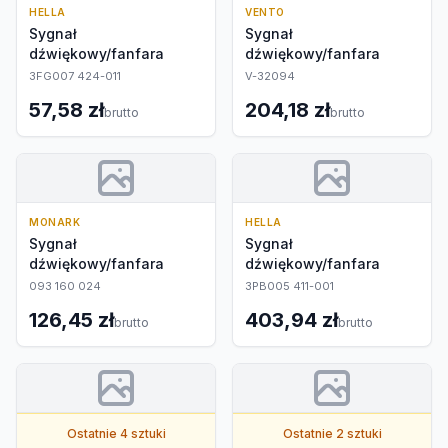
HELLA
VENTO
Sygnał
Sygnał
dźwiękowy/fanfara
dźwiękowy/fanfara
3FG007 424-011
V-32094
57,58 zł
204,18 zł
brutto
brutto
MONARK
HELLA
Sygnał
Sygnał
dźwiękowy/fanfara
dźwiękowy/fanfara
093 160 024
3PB005 411-001
126,45 zł
403,94 zł
brutto
brutto
Ostatnie 4 sztuki
Ostatnie 2 sztuki