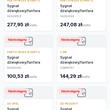
HERTH+BUSS ELPARTS
HERTH+BUSS ELPARTS
Sygnał
Sygnał
dźwiękowy/fanfara
dźwiękowy/fanfara
56349103
56350146
277,95 zł
247,08 zł
brutto
brutto
Niedostępny
Niedostępny
HERTH+BUSS ELPARTS
CZM
Sygnał
Sygnał
dźwiękowy/fanfara
dźwiękowy/fanfara
56360010
CZM111757
100,53 zł
144,29 zł
brutto
brutto
Niedostępny
Niedostępny
OE OPEL
OE PEUGEOT
Sygnał
Sygnał