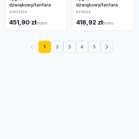
dźwiękowy/fanfara
dźwiękowy/fanfara
20857424
6236Q4
451,90 zł
418,92 zł
brutto
brutto
1
2
3
4
5