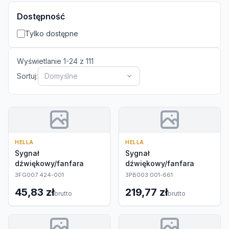
Dostępność
Tylko dostępne
Wyświetlanie
1
-
24
z
111
Sortuj:
Domyślne
HELLA
HELLA
Sygnał
Sygnał
dźwiękowy/fanfara
dźwiękowy/fanfara
3FG007 424-001
3PB003 001-661
45,83 zł
219,77 zł
brutto
brutto