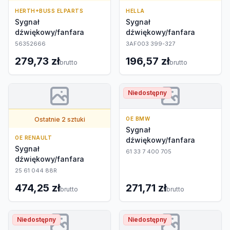
HERTH+BUSS ELPARTS
HELLA
Sygnał
Sygnał
dźwiękowy/fanfara
dźwiękowy/fanfara
56352666
3AF003 399-327
279,73 zł
196,57 zł
brutto
brutto
Niedostępny
Ostatnie 2 sztuki
OE BMW
Sygnał
OE RENAULT
dźwiękowy/fanfara
Sygnał
61 33 7 400 705
dźwiękowy/fanfara
25 61 044 88R
474,25 zł
271,71 zł
brutto
brutto
Niedostępny
Niedostępny