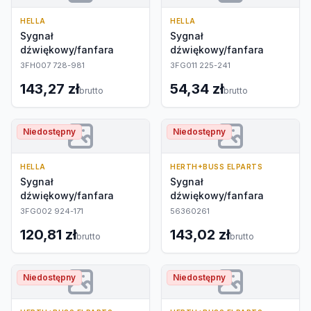
HELLA
HELLA
Sygnał
Sygnał
dźwiękowy/fanfara
dźwiękowy/fanfara
3FH007 728-981
3FG011 225-241
143,27 zł
54,34 zł
brutto
brutto
Niedostępny
Niedostępny
HELLA
HERTH+BUSS ELPARTS
Sygnał
Sygnał
dźwiękowy/fanfara
dźwiękowy/fanfara
3FG002 924-171
56360261
120,81 zł
143,02 zł
brutto
brutto
Niedostępny
Niedostępny