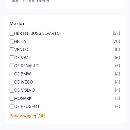
Zakres:
0
-
5 831 425
zł
Marka
HERTH+BUSS ELPARTS
(
33
)
HELLA
(
20
)
VENTO
(
9
)
OE VW
(
6
)
OE RENAULT
(
5
)
OE BMW
(
4
)
OE IVECO
(
4
)
OE VOLVO
(
4
)
MONARK
(
3
)
OE PEUGEOT
(
3
)
Pokaż więcej (14)