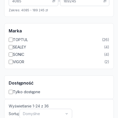
-
zł
zł
Zakres:
4085
-
189 245
zł
Marka
TOPTUL
(
26
)
SEALEY
(
4
)
SONIC
(
4
)
VIGOR
(
2
)
Dostępność
Tylko dostępne
Wyświetlanie
1
-
24
z
36
Sortuj:
Domyślne