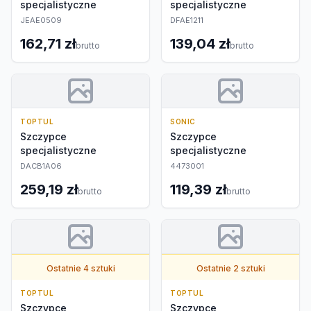
specjalistyczne
specjalistyczne
JEAE0509
DFAE1211
162,71 zł
139,04 zł
brutto
brutto
TOPTUL
SONIC
Szczypce
Szczypce
specjalistyczne
specjalistyczne
DACB1A06
4473001
259,19 zł
119,39 zł
brutto
brutto
Ostatnie 4 sztuki
Ostatnie 2 sztuki
TOPTUL
TOPTUL
Szczypce
Szczypce