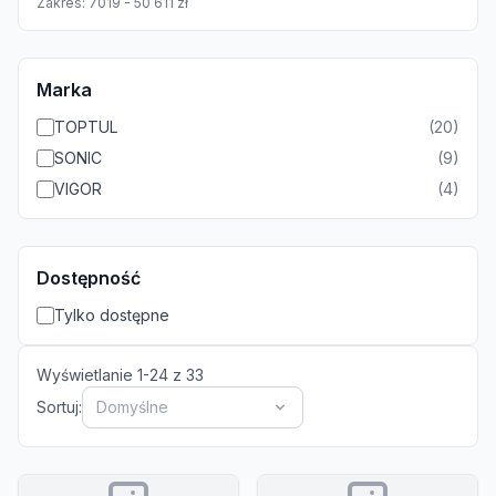
Zakres:
7019
-
50 611
zł
Marka
TOPTUL
(
20
)
SONIC
(
9
)
VIGOR
(
4
)
Dostępność
Tylko dostępne
Wyświetlanie
1
-
24
z
33
Sortuj:
Domyślne