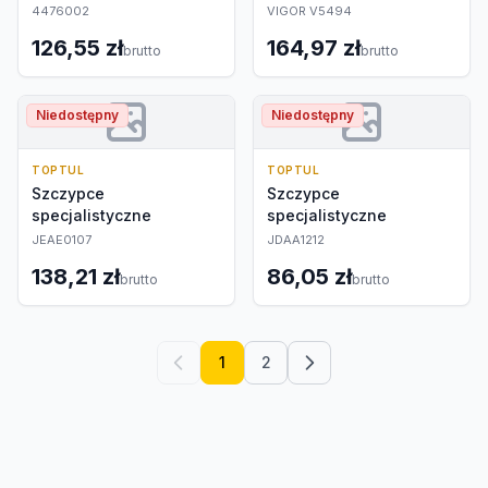
4476002
VIGOR V5494
126,55 zł
164,97 zł
brutto
brutto
Niedostępny
Niedostępny
TOPTUL
TOPTUL
Szczypce
Szczypce
specjalistyczne
specjalistyczne
JEAE0107
JDAA1212
138,21 zł
86,05 zł
brutto
brutto
1
2