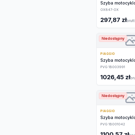
Szyba motocyk
OX847-OX
297,87 zł
brut
Niedostępny
PIAGGIO
Szyba motocyk
PVG 1B003991
1026,45 zł
br
Niedostępny
PIAGGIO
Szyba motocyk
PVG 1B001042
1100,57 zł