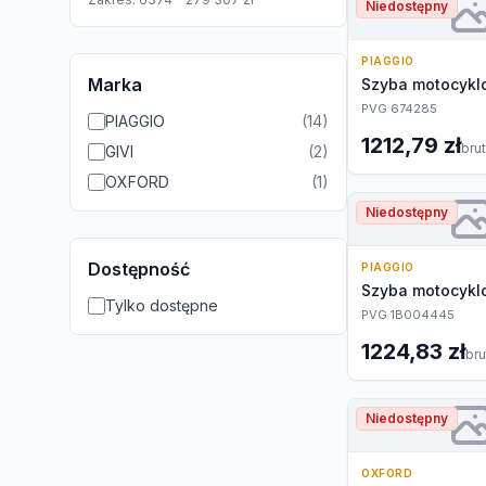
Niedostępny
PIAGGIO
Marka
Szyba motocyk
PVG 674285
PIAGGIO
(
14
)
1212,79 zł
bru
GIVI
(
2
)
OXFORD
(
1
)
Niedostępny
Dostępność
PIAGGIO
Szyba motocyk
Tylko dostępne
PVG 1B004445
1224,83 zł
bru
Niedostępny
OXFORD