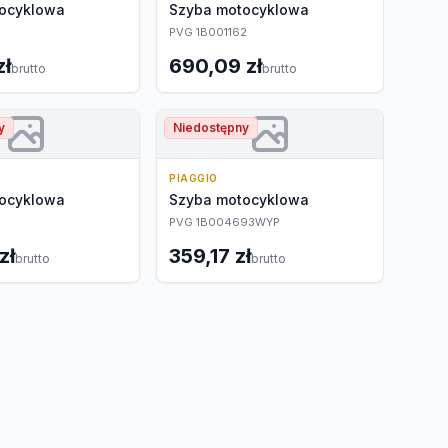
ocyklowa
Szyba motocyklowa
PVG 1B001162
zł
690,09 zł
brutto
brutto
y
Niedostępny
PIAGGIO
ocyklowa
Szyba motocyklowa
PVG 1B004693WYP
zł
359,17 zł
brutto
brutto