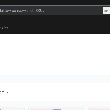
syłkę
7
z
17