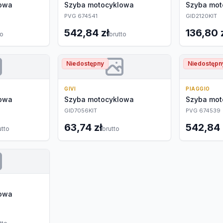
lowa
Szyba motocyklowa
Szyba mot
PVG 674541
GID2120KIT
542,84 zł
136,80 
to
brutto
Niedostępny
Niedostępn
GIVI
PIAGGIO
lowa
Szyba motocyklowa
Szyba mot
GID7056KIT
PVG 674539
63,74 zł
542,84 
utto
brutto
lowa