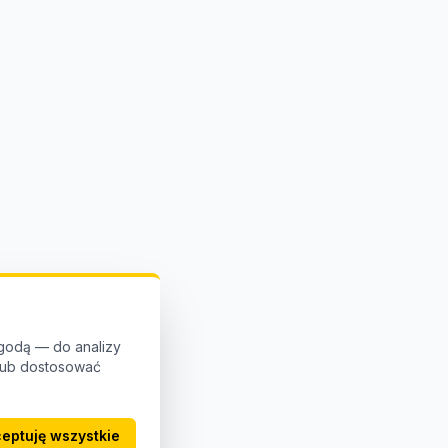
godą — do analizy
 lub dostosować
eptuję wszystkie