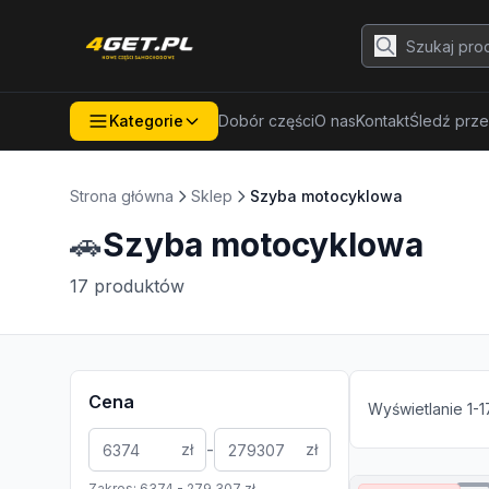
Kategorie
Dobór części
O nas
Kontakt
Śledź prze
Strona główna
Sklep
Szyba motocyklowa
🚗
Szyba motocyklowa
17
produktów
Cena
Wyświetlanie
1
-
1
-
zł
zł
Zakres:
6374
-
279 307
zł