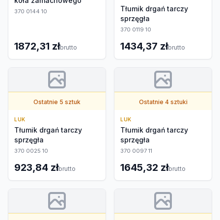
koła zamachowego
Tłumik drgań tarczy
370 0144 10
sprzęgła
370 0119 10
1872,31 zł
1434,37 zł
brutto
brutto
Ostatnie 5 sztuk
Ostatnie 4 sztuki
LUK
LUK
Tłumik drgań tarczy
Tłumik drgań tarczy
sprzęgła
sprzęgła
370 0025 10
370 0097 11
923,84 zł
1645,32 zł
brutto
brutto