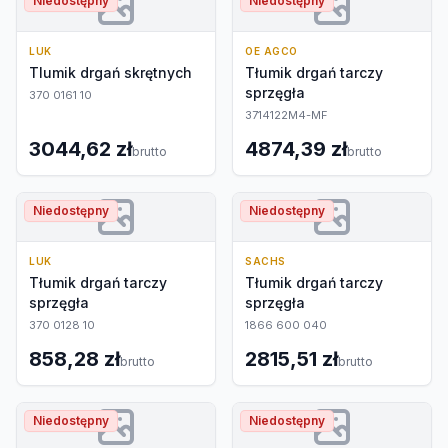
Niedostępny
Niedostępny
LUK
OE AGCO
Tlumik drgań skrętnych
Tłumik drgań tarczy
sprzęgła
370 0161 10
3714122M4-MF
3044,62 zł
4874,39 zł
brutto
brutto
Niedostępny
Niedostępny
LUK
SACHS
Tłumik drgań tarczy
Tłumik drgań tarczy
sprzęgła
sprzęgła
370 0128 10
1866 600 040
858,28 zł
2815,51 zł
brutto
brutto
Niedostępny
Niedostępny