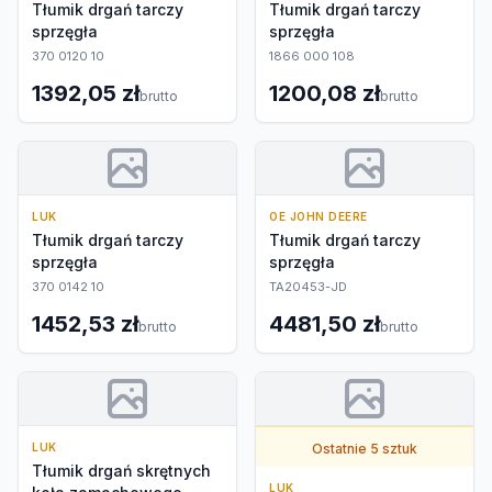
Tłumik drgań tarczy
Tłumik drgań tarczy
sprzęgła
sprzęgła
370 0120 10
1866 000 108
1392,05 zł
1200,08 zł
brutto
brutto
LUK
OE JOHN DEERE
Tłumik drgań tarczy
Tłumik drgań tarczy
sprzęgła
sprzęgła
370 0142 10
TA20453-JD
1452,53 zł
4481,50 zł
brutto
brutto
LUK
Ostatnie 5 sztuk
Tłumik drgań skrętnych
LUK