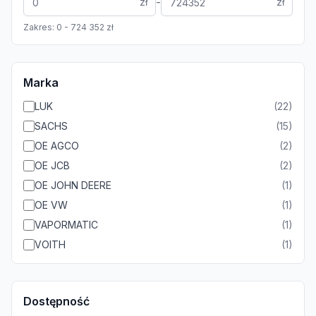
-
zł
zł
Zakres:
0
-
724 352
zł
Marka
LUK
(
22
)
SACHS
(
15
)
OE AGCO
(
2
)
OE JCB
(
2
)
OE JOHN DEERE
(
1
)
OE VW
(
1
)
VAPORMATIC
(
1
)
VOITH
(
1
)
Dostępność