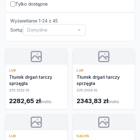
Tylko dostępne
Wyświetlanie
1
-
24
z
45
Sortuj:
Domyślne
LUK
LUK
Tłumik drgań tarczy
Tłumik drgań tarczy
sprzęgła
sprzęgła
370 0132 10
370 0109 10
2282,65 zł
2343,83 zł
brutto
brutto
LUK
SACHS