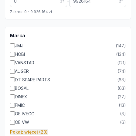
-
zł
zł
Zakres:
0
-
9 926 164
zł
Marka
JMJ
(
147
)
HOBI
(
134
)
VANSTAR
(
121
)
AUGER
(
74
)
DT SPARE PARTS
(
68
)
BOSAL
(
63
)
DINEX
(
27
)
FMIC
(
13
)
OE IVECO
(
8
)
OE VW
(
6
)
Pokaż więcej (23)