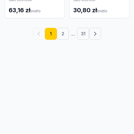
JMJ 60X150R
JMJ 45X150P
63,16 zł
30,80 zł
brutto
brutto
...
1
2
31