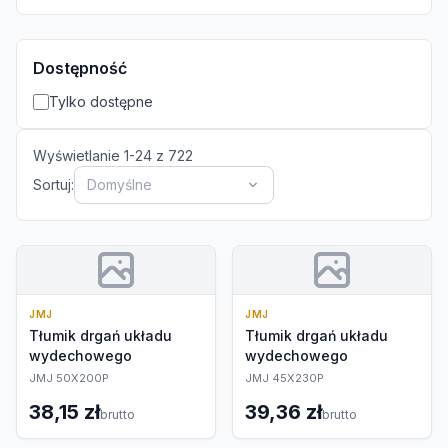
Dostępność
Tylko dostępne
Wyświetlanie
1
-
24
z
722
Sortuj:
Domyślne
JMJ
JMJ
Tłumik drgań układu
Tłumik drgań układu
wydechowego
wydechowego
JMJ 50X200P
JMJ 45X230P
38,15 zł
39,36 zł
brutto
brutto