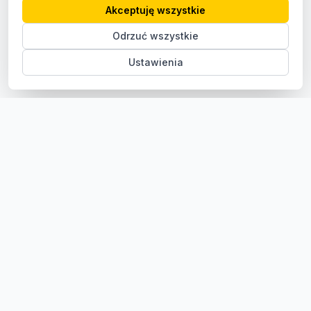
Akceptuję wszystkie
Odrzuć wszystkie
Ustawienia
Sklep z częściami samochodowymi do aut osobowych i
dostawczych. Ponad 100 000 części, szybka dostawa,
konkurencyjne ceny.