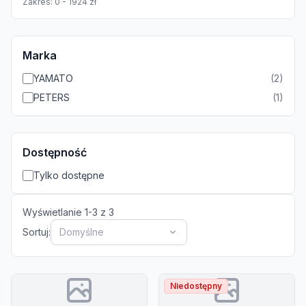
Zakres:
0
-
1924
zł
Marka
YAMATO
(
2
)
PETERS
(
1
)
Dostępność
Tylko dostępne
Wyświetlanie
1
-
3
z
3
Sortuj:
Domyślne
Niedostępny