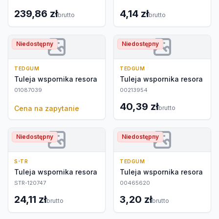
239,86 zł
4,14 zł
brutto
brutto
Niedostępny
Niedostępny
TEDGUM
TEDGUM
Tuleja wspornika resora
Tuleja wspornika resora
01087039
00213954
40,39 zł
Cena na zapytanie
brutto
Niedostępny
Niedostępny
S-TR
TEDGUM
Tuleja wspornika resora
Tuleja wspornika resora
STR-120747
00465620
24,11 zł
3,20 zł
brutto
brutto