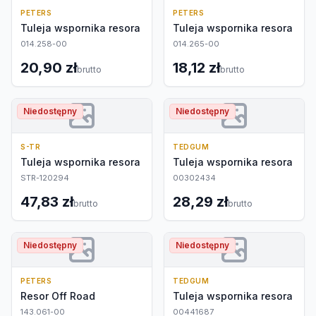
PETERS
PETERS
Tuleja wspornika resora
Tuleja wspornika resora
014.258-00
014.265-00
20,90 zł
18,12 zł
brutto
brutto
Niedostępny
Niedostępny
S-TR
TEDGUM
Tuleja wspornika resora
Tuleja wspornika resora
STR-120294
00302434
47,83 zł
28,29 zł
brutto
brutto
Niedostępny
Niedostępny
PETERS
TEDGUM
Resor Off Road
Tuleja wspornika resora
143.061-00
00441687