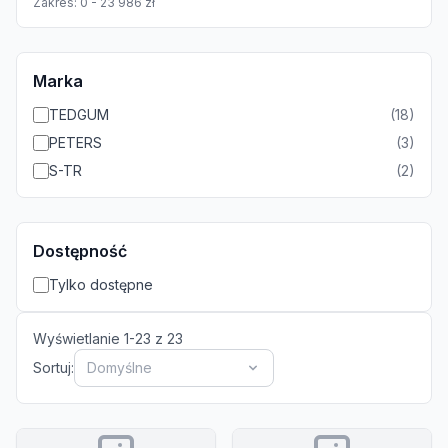
Zakres:
0
-
23 986
zł
Marka
TEDGUM
(
18
)
PETERS
(
3
)
S-TR
(
2
)
Dostępność
Tylko dostępne
Wyświetlanie
1
-
23
z
23
Sortuj:
Domyślne