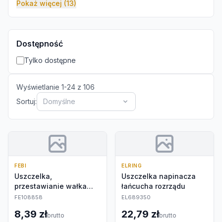
Pokaż więcej (13)
Dostępność
Tylko dostępne
Wyświetlanie
1
-
24
z
106
Sortuj:
Domyślne
FEBI
ELRING
Uszczelka,
Uszczelka napinacza
przestawianie wałka
łańcucha rozrządu
rozrządu
FE108858
EL689350
8,39 zł
22,79 zł
brutto
brutto