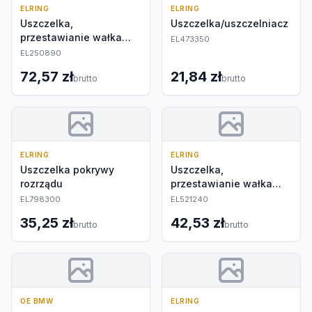
ELRING
ELRING
Uszczelka,
Uszczelka/uszczelniacz
przestawianie wałka
EL473350
rozrządu
EL250890
72,57 zł
21,84 zł
brutto
brutto
ELRING
ELRING
Uszczelka pokrywy
Uszczelka,
rozrządu
przestawianie wałka
rozrządu
EL798300
EL521240
35,25 zł
42,53 zł
brutto
brutto
OE BMW
ELRING