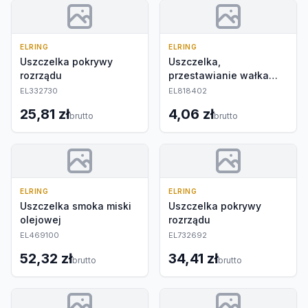
ELRING
ELRING
Uszczelka pokrywy
Uszczelka,
rozrządu
przestawianie wałka
rozrządu
EL332730
EL818402
25,81 zł
4,06 zł
brutto
brutto
ELRING
ELRING
Uszczelka smoka miski
Uszczelka pokrywy
olejowej
rozrządu
EL469100
EL732692
52,32 zł
34,41 zł
brutto
brutto