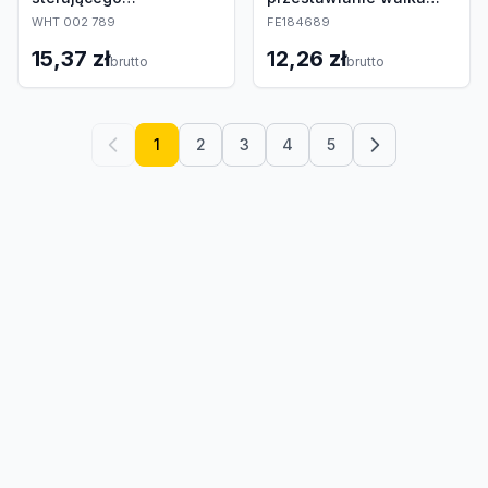
ustawieniem wałka
rozrządu
WHT 002 789
FE184689
rozrządu
15,37 zł
12,26 zł
brutto
brutto
1
2
3
4
5