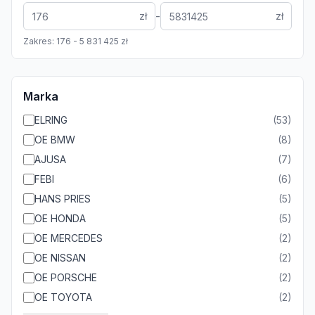
-
zł
zł
Zakres:
176
-
5 831 425
zł
Marka
ELRING
(
53
)
OE BMW
(
8
)
AJUSA
(
7
)
FEBI
(
6
)
HANS PRIES
(
5
)
OE HONDA
(
5
)
OE MERCEDES
(
2
)
OE NISSAN
(
2
)
OE PORSCHE
(
2
)
OE TOYOTA
(
2
)