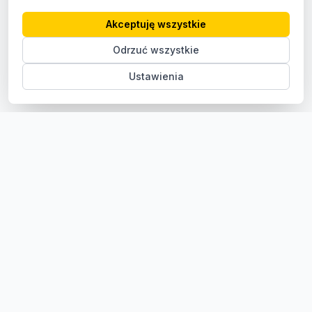
Akceptuję wszystkie
Odrzuć wszystkie
Ustawienia
Sklep z częściami samochodowymi do aut osobowych i
dostawczych. Ponad 100 000 części, szybka dostawa,