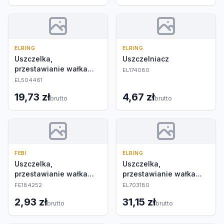
ELRING
ELRING
Uszczelka,
Uszczelniacz
przestawianie wałka
EL174080
rozrządu
EL504461
19,73 zł
4,67 zł
brutto
brutto
FEBI
ELRING
Uszczelka,
Uszczelka,
przestawianie wałka
przestawianie wałka
rozrządu
rozrządu
FE184252
EL703180
2,93 zł
31,15 zł
brutto
brutto