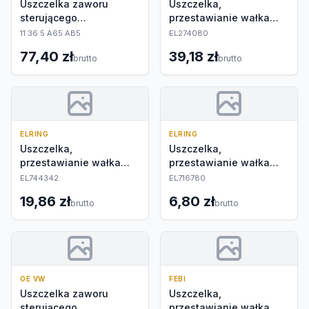
Uszczelka zaworu
Uszczelka,
sterującego
przestawianie wałka
ustawieniem wałka
rozrządu
11 36 5 A65 AB5
EL274080
rozrządu
77,40 zł
39,18 zł
brutto
brutto
ELRING
ELRING
Uszczelka,
Uszczelka,
przestawianie wałka
przestawianie wałka
rozrządu
rozrządu
EL744342
EL716780
19,86 zł
6,80 zł
brutto
brutto
OE VW
FEBI
Uszczelka zaworu
Uszczelka,
sterującego
przestawianie wałka