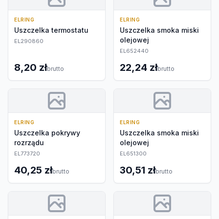
ELRING
ELRING
Uszczelka termostatu
Uszczelka smoka miski
olejowej
EL290860
EL652440
8,20 zł
22,24 zł
brutto
brutto
ELRING
ELRING
Uszczelka pokrywy
Uszczelka smoka miski
rozrządu
olejowej
EL773720
EL651300
40,25 zł
30,51 zł
brutto
brutto