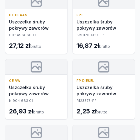
OE CLAAS
FPT
Uszczelka śruby
Uszczelka śruby
pokrywy zaworów
pokrywy zaworów
0011496660-CL
5801700319-FPT
27,12 zł
16,87 zł
brutto
brutto
OE VW
FP DIESEL
Uszczelka śruby
Uszczelka śruby
pokrywy zaworów
pokrywy zaworów
N 904 663 01
R123575-FP
26,93 zł
2,25 zł
brutto
brutto