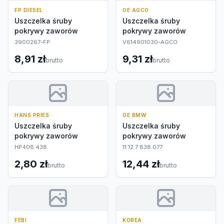
FP DIESEL
OE AGCO
Uszczelka śruby
Uszczelka śruby
pokrywy zaworów
pokrywy zaworów
3900267-FP
V614901030-AGCO
8,91 zł
9,31 zł
brutto
brutto
HANS PRIES
OE BMW
Uszczelka śruby
Uszczelka śruby
pokrywy zaworów
pokrywy zaworów
HP408 438
11 12 7 838 077
2,80 zł
12,44 zł
brutto
brutto
FEBI
KOREA