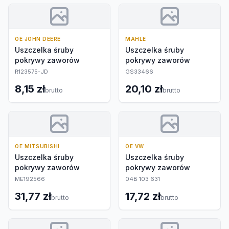
OE JOHN DEERE
MAHLE
Uszczelka śruby
Uszczelka śruby
pokrywy zaworów
pokrywy zaworów
R123575-JD
GS33466
8,15 zł
20,10 zł
brutto
brutto
OE MITSUBISHI
OE VW
Uszczelka śruby
Uszczelka śruby
pokrywy zaworów
pokrywy zaworów
ME192566
04B 103 631
31,77 zł
17,72 zł
brutto
brutto