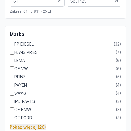
-
zł
zł
Zakres:
61
-
5 831 425
zł
Marka
FP DIESEL
(
32
)
HANS PRIES
(
7
)
LEMA
(
6
)
OE VW
(
6
)
REINZ
(
5
)
PAYEN
(
4
)
SWAG
(
4
)
IPD PARTS
(
3
)
OE BMW
(
3
)
OE FORD
(
3
)
Pokaż więcej (26)