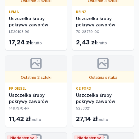
Ostatnie 3 sztuki
Ostatnie 3 sztuki
LEMA
REINZ
Uszczelka śruby
Uszczelka śruby
pokrywy zaworów
pokrywy zaworów
LE20103.99
70-28779-00
17,24 zł
2,43 zł
brutto
brutto
Ostatnie 2 sztuki
Ostatnia sztuka
FP DIESEL
OE FORD
Uszczelka śruby
Uszczelka śruby
pokrywy zaworów
pokrywy zaworów
1497378-FP
5253321
11,42 zł
27,14 zł
brutto
brutto
Niedostępny
Niedostępny