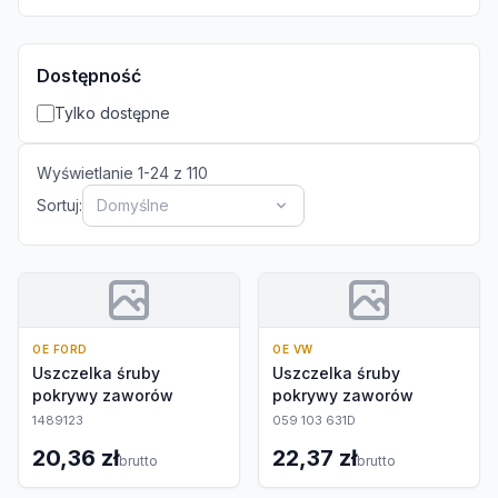
Dostępność
Tylko dostępne
Wyświetlanie
1
-
24
z
110
Sortuj:
Domyślne
OE FORD
OE VW
Uszczelka śruby
Uszczelka śruby
pokrywy zaworów
pokrywy zaworów
1489123
059 103 631D
20,36 zł
22,37 zł
brutto
brutto