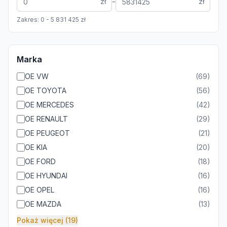
-
zł
zł
Zakres:
0
-
5 831 425
zł
Marka
OE VW
(
69
)
OE TOYOTA
(
56
)
OE MERCEDES
(
42
)
OE RENAULT
(
29
)
OE PEUGEOT
(
21
)
OE KIA
(
20
)
OE FORD
(
18
)
OE HYUNDAI
(
16
)
OE OPEL
(
16
)
OE MAZDA
(
13
)
Pokaż więcej (19)