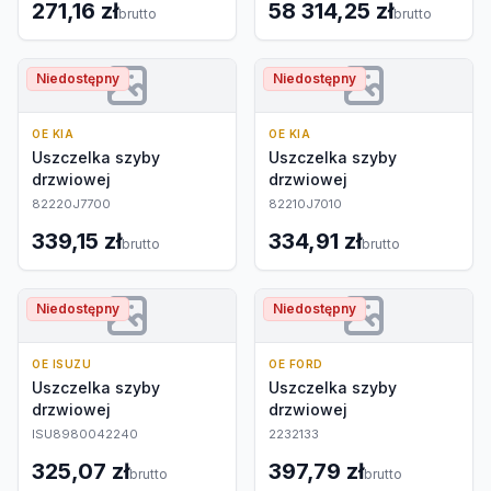
271,16 zł
58 314,25 zł
brutto
brutto
Niedostępny
Niedostępny
OE KIA
OE KIA
Uszczelka szyby
Uszczelka szyby
drzwiowej
drzwiowej
82220J7700
82210J7010
339,15 zł
334,91 zł
brutto
brutto
Niedostępny
Niedostępny
OE ISUZU
OE FORD
Uszczelka szyby
Uszczelka szyby
drzwiowej
drzwiowej
ISU8980042240
2232133
325,07 zł
397,79 zł
brutto
brutto