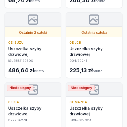
68,74 zł
260,30 zł
brutto
brutto
Ostatnie 2 sztuki
Ostatnia sztuka
OE ISUZU
OE JCB
Uszczelka szyby
Uszczelka szyby
drzwiowej
drzwiowej
ISU7552129300
904/20241
486,64 zł
225,13 zł
brutto
brutto
Niedostępny
Niedostępny
OE KIA
OE MAZDA
Uszczelka szyby
Uszczelka szyby
drzwiowej
drzwiowej
82220A2711
D10E-62-761A