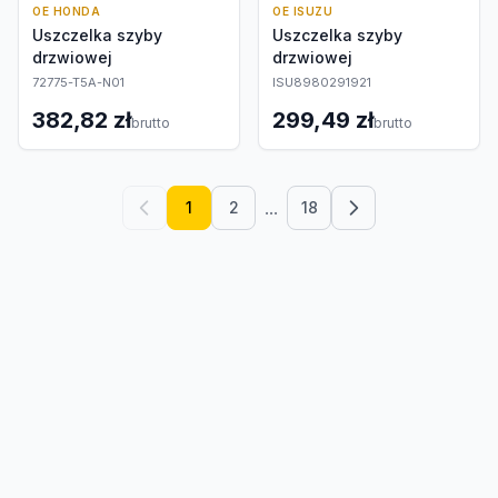
OE HONDA
OE ISUZU
Uszczelka szyby
Uszczelka szyby
drzwiowej
drzwiowej
72775-T5A-N01
ISU8980291921
382,82 zł
299,49 zł
brutto
brutto
...
1
2
18