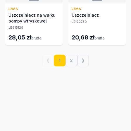
LEMA
LEMA
Uszczelniacz na wałku
Uszczelniacz
pompy wtryskowej
LE122730
LE815129
28,05 zł
20,68 zł
brutto
brutto
1
2