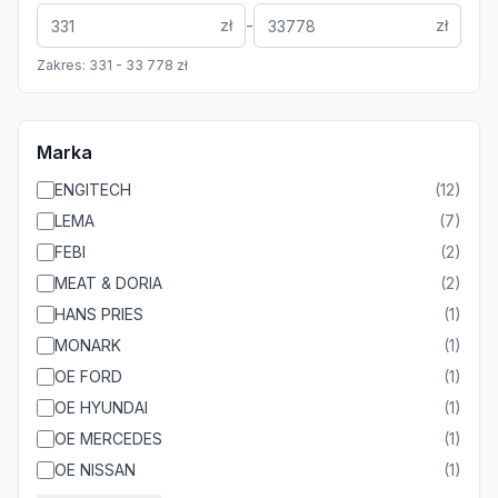
-
zł
zł
Zakres:
331
-
33 778
zł
Marka
ENGITECH
(
12
)
LEMA
(
7
)
FEBI
(
2
)
MEAT & DORIA
(
2
)
HANS PRIES
(
1
)
MONARK
(
1
)
OE FORD
(
1
)
OE HYUNDAI
(
1
)
OE MERCEDES
(
1
)
OE NISSAN
(
1
)