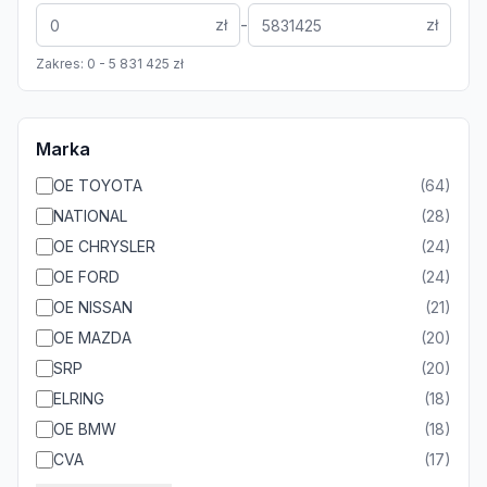
-
zł
zł
Zakres:
0
-
5 831 425
zł
Marka
OE TOYOTA
(
64
)
NATIONAL
(
28
)
OE CHRYSLER
(
24
)
OE FORD
(
24
)
OE NISSAN
(
21
)
OE MAZDA
(
20
)
SRP
(
20
)
ELRING
(
18
)
OE BMW
(
18
)
CVA
(
17
)