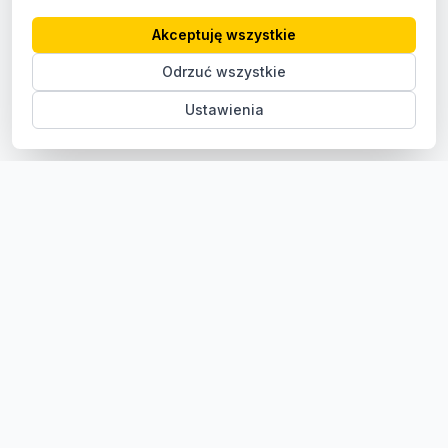
Akceptuję wszystkie
Odrzuć wszystkie
Ustawienia
Sklep z częściami samochodowymi do aut osobowych i
dostawczych. Ponad 100 000 części, szybka dostawa,