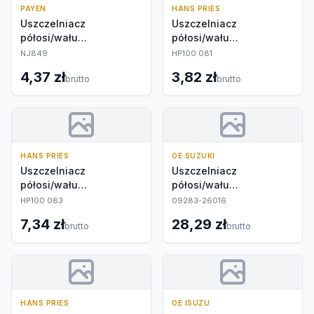
PAYEN
HANS PRIES
Uszczelniacz
Uszczelniacz
półosi/wału
półosi/wału
napędowego
napędowego
NJ849
HP100 081
4,37 zł
3,82 zł
brutto
brutto
HANS PRIES
OE SUZUKI
Uszczelniacz
Uszczelniacz
półosi/wału
półosi/wału
napędowego
napędowego
HP100 083
09283-26016
7,34 zł
28,29 zł
brutto
brutto
HANS PRIES
OE ISUZU