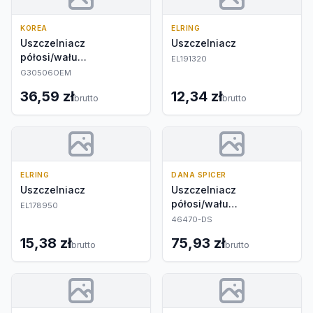
KOREA
ELRING
Uszczelniacz
Uszczelniacz
półosi/wału
EL191320
napędowego
G30506OEM
36,59 zł
12,34 zł
brutto
brutto
ELRING
DANA SPICER
Uszczelniacz
Uszczelniacz
półosi/wału
EL178950
napędowego
46470-DS
15,38 zł
75,93 zł
brutto
brutto