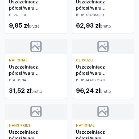
Uszczelniacz
Uszczelniacz
półosi/wału
półosi/wału
napędowego
napędowego
HP201 531
ISU8973735550
9,85 zł
62,93 zł
brutto
brutto
NATIONAL
OE ISUZU
Uszczelniacz
Uszczelniacz
półosi/wału
półosi/wału
napędowego
napędowego
8660SNAT
ISU8944077240
31,52 zł
96,24 zł
brutto
brutto
HANS PRIES
NATIONAL
Uszczelniacz
Uszczelniacz
półosi/wału
półosi/wału