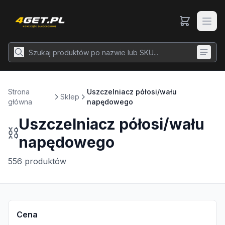
Strona
Uszczelniacz półosi/wału
Sklep
główna
napędowego
Uszczelniacz półosi/wału
⛓️
napędowego
556
produktów
Cena