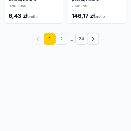
napędowego
napędowego
HP100 059
711065NAT
6,43 zł
146,17 zł
brutto
brutto
...
1
2
24