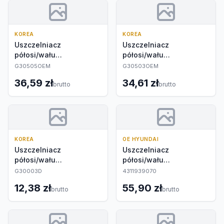
KOREA
KOREA
Uszczelniacz
Uszczelniacz
półosi/wału
półosi/wału
napędowego
napędowego
G30505OEM
G30503OEM
36,59 zł
34,61 zł
brutto
brutto
KOREA
OE HYUNDAI
Uszczelniacz
Uszczelniacz
półosi/wału
półosi/wału
napędowego
napędowego
G30003D
4311939070
12,38 zł
55,90 zł
brutto
brutto