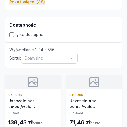
Pokaż więcej (48)
Dostępność
Tylko dostępne
Wyświetlanie
1
-
24
z
556
Sortuj:
Domyślne
OE FORD
OE FORD
Uszczelniacz
Uszczelniacz
półosi/wału
półosi/wału
napędowego
napędowego
1490305
1543933
138,43 zł
71,46 zł
brutto
brutto