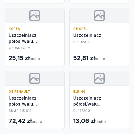
KOREA
OE OPEL
Uszczelniacz
Uszczelniacz
półosi/wału
55592318
napędowego
G30504OEM
25,15 zł
52,81 zł
brutto
brutto
OE RENAULT
ELRING
Uszczelniacz
Uszczelniacz
półosi/wału
półosi/wału
napędowego
napędowego
38 34 215 61R
EL477290
72,42 zł
13,06 zł
brutto
brutto