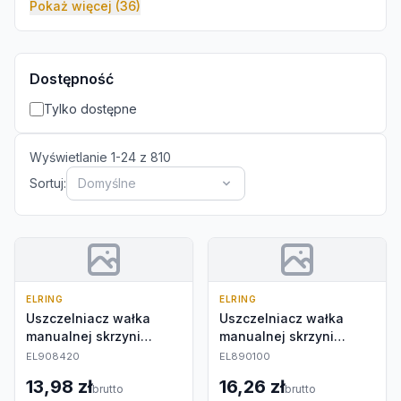
Pokaż więcej (36)
Dostępność
Tylko dostępne
Wyświetlanie
1
-
24
z
810
Sortuj:
Domyślne
ELRING
ELRING
Uszczelniacz wałka
Uszczelniacz wałka
manualnej skrzyni
manualnej skrzyni
biegów
biegów
EL908420
EL890100
13,98 zł
16,26 zł
brutto
brutto