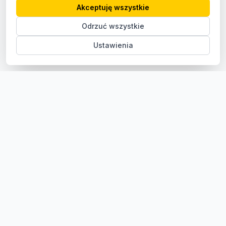
Akceptuję wszystkie
Odrzuć wszystkie
Ustawienia
Sklep z częściami samochodowymi do aut osobowych i
dostawczych. Ponad 100 000 części, szybka dostawa,
konkurencyjne ceny.