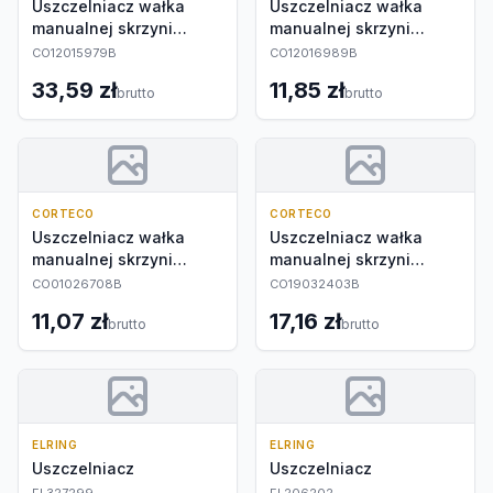
Uszczelniacz wałka
Uszczelniacz wałka
manualnej skrzyni
manualnej skrzyni
biegów
biegów
CO12015979B
CO12016989B
33,59 zł
11,85 zł
brutto
brutto
CORTECO
CORTECO
Uszczelniacz wałka
Uszczelniacz wałka
manualnej skrzyni
manualnej skrzyni
biegów
biegów
CO01026708B
CO19032403B
11,07 zł
17,16 zł
brutto
brutto
ELRING
ELRING
Uszczelniacz
Uszczelniacz