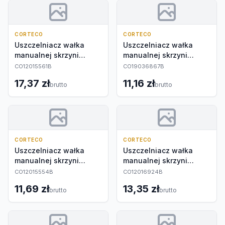
CORTECO
CORTECO
Uszczelniacz wałka
Uszczelniacz wałka
manualnej skrzyni
manualnej skrzyni
biegów
biegów
CO12015561B
CO19036867B
17,37 zł
11,16 zł
brutto
brutto
CORTECO
CORTECO
Uszczelniacz wałka
Uszczelniacz wałka
manualnej skrzyni
manualnej skrzyni
biegów
biegów
CO12015554B
CO12016924B
11,69 zł
13,35 zł
brutto
brutto