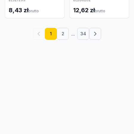
EL327299
EL206202
8,43 zł
12,62 zł
brutto
brutto
...
1
2
34