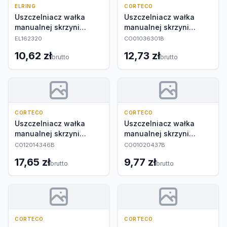
ELRING
CORTECO
Uszczelniacz wałka
Uszczelniacz wałka
manualnej skrzyni
manualnej skrzyni
biegów
biegów
EL162320
CO01036301B
10,62 zł
12,73 zł
brutto
brutto
CORTECO
CORTECO
Uszczelniacz wałka
Uszczelniacz wałka
manualnej skrzyni
manualnej skrzyni
biegów
biegów
CO12014346B
CO01020437B
17,65 zł
9,77 zł
brutto
brutto
CORTECO
CORTECO