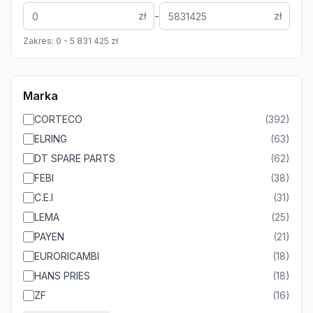
-
zł
zł
Zakres:
0
-
5 831 425
zł
Marka
CORTECO
(
392
)
ELRING
(
63
)
DT SPARE PARTS
(
62
)
FEBI
(
38
)
C.E.I
(
31
)
LEMA
(
25
)
PAYEN
(
21
)
EURORICAMBI
(
18
)
HANS PRIES
(
18
)
ZF
(
16
)