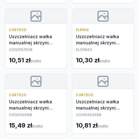
CORTECO
ELRING
Uszczelniacz wałka
Uszczelniacz wałka
manualnej skrzyni
manualnej skrzyni
biegów
biegów
CO12015750B
EL131860
10,51 zł
10,30 zł
brutto
brutto
CORTECO
CORTECO
Uszczelniacz wałka
Uszczelniacz wałka
manualnej skrzyni
manualnej skrzyni
biegów
biegów
CO12014316B
CO01036358B
15,49 zł
10,81 zł
brutto
brutto