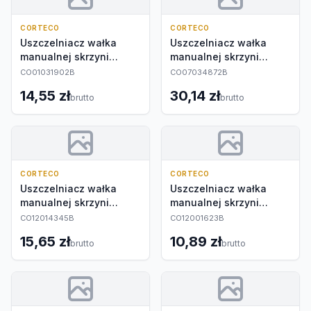
CORTECO
CORTECO
Uszczelniacz wałka
Uszczelniacz wałka
manualnej skrzyni
manualnej skrzyni
biegów
biegów
CO01031902B
CO07034872B
14,55 zł
30,14 zł
brutto
brutto
CORTECO
CORTECO
Uszczelniacz wałka
Uszczelniacz wałka
manualnej skrzyni
manualnej skrzyni
biegów
biegów
CO12014345B
CO12001623B
15,65 zł
10,89 zł
brutto
brutto