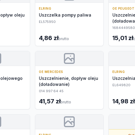
ELRING
OE PEUGEOT
dopływ oleju
Uszczelka pompy paliwa
Uszczelnie
(doładowa
EL575950
1684449580
4,86 zł
15,01 zł
brutto
b
OE MERCEDES
ELRING
 olejowego
Uszczelnienie, dopływ oleju
Uszczelni
(doładowanie)
EL649820
014 997 64 45
41,57 zł
14,98 zł
brutto