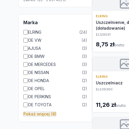
ELRING
Marka
Uszczelnienie, 
(doładowanie)
ELRING
(
24
)
EL129031
OE VW
(
4
)
8,75 zł
brutto
AJUSA
(
3
)
OE BMW
(
3
)
OE MERCEDES
(
3
)
OE NISSAN
(
3
)
ELRING
OE HONDA
(
2
)
Uszczelniacz
OE OPEL
(
2
)
EL539360
OE PERKINS
(
2
)
11,26 zł
OE TOYOTA
(
2
)
brutto
Pokaż więcej (8)