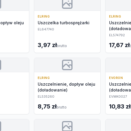
ELRING
ELRING
dopływ oleju
Uszczelka turbosprężarki
Uszczelnie
(doładowa
EL647740
EL574792
3,97 zł
17,67 zł
brutto
ELRING
EVORON
Uszczelnienie, dopływ oleju
Uszczelnie
(doładowanie)
(doładowa
EL535260
EVMK0027
8,75 zł
10,83 zł
brutto