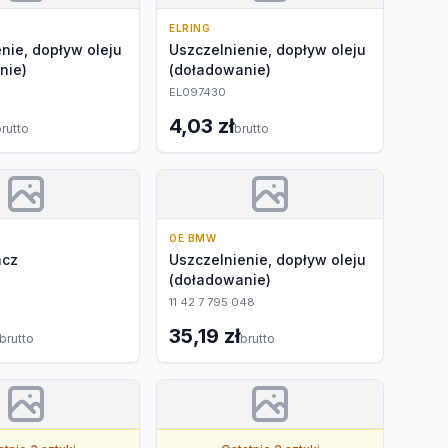
ELRING
nie, dopływ oleju
Uszczelnienie, dopływ oleju
nie)
(doładowanie)
EL097430
4,03 zł
rutto
brutto
OE BMW
acz
Uszczelnienie, dopływ oleju
(doładowanie)
11 42 7 795 048
35,19 zł
brutto
brutto