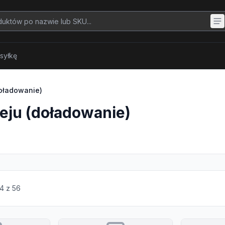
syłkę
doładowanie)
leju (doładowanie)
4
z
56