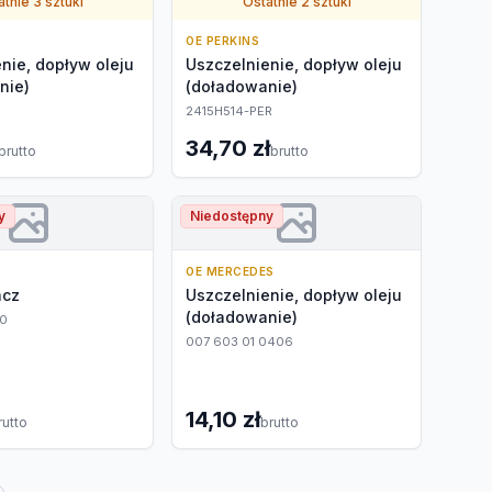
tnie 3 sztuki
Ostatnie 2 sztuki
OE PERKINS
nie, dopływ oleju
Uszczelnienie, dopływ oleju
nie)
(doładowanie)
2415H514-PER
34,70 zł
brutto
brutto
y
Niedostępny
OE MERCEDES
acz
Uszczelnienie, dopływ oleju
(doładowanie)
0
007 603 01 0406
14,10 zł
rutto
brutto