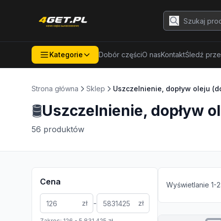
Kategorie
Dobór części
O nas
Kontakt
Śledź prze
Strona główna
Sklep
Uszczelnienie, dopływ oleju (
🛢️
Uszczelnienie, dopływ o
56
produktów
Cena
Wyświetlanie
1
-
2
-
zł
zł
Zakres:
126
-
5 831 425
zł