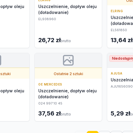
ELRING
Osta
dopływ oleju
Uszczelnienie, dopływ oleju
ELRING
(doładowanie)
Uszczelnie
EL938960
(doładowa
EL561850
26,72 zł
13,64 zł
brutto
Niedostępn
 sztuki
Ostatnie 2 sztuki
AJUSA
Uszczelni
OE MERCEDES
AJU1656090
dopływ oleju
Uszczelnienie, dopływ oleju
(doładowanie)
024 997 10 45
37,56 zł
5,29 zł
brutto
b