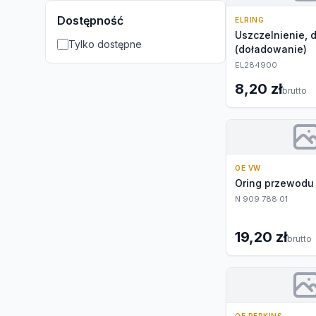
Dostępność
ELRING
Uszczelnienie, 
Tylko dostępne
(doładowanie)
EL284900
8,20 zł
brutto
OE VW
Oring przewodu
N 909 788 01
19,20 zł
brutto