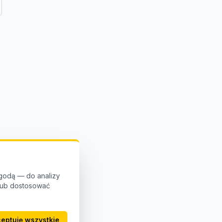
godą — do analizy
 lub dostosować
eptuję wszystkie