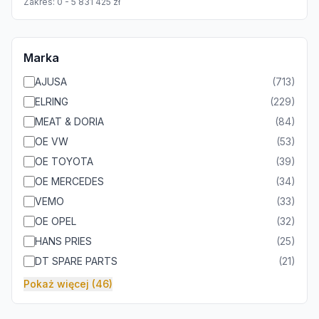
Zakres:
0
-
5 831 425
zł
Marka
AJUSA
(
713
)
ELRING
(
229
)
MEAT & DORIA
(
84
)
OE VW
(
53
)
OE TOYOTA
(
39
)
OE MERCEDES
(
34
)
VEMO
(
33
)
OE OPEL
(
32
)
HANS PRIES
(
25
)
DT SPARE PARTS
(
21
)
Pokaż więcej (46)