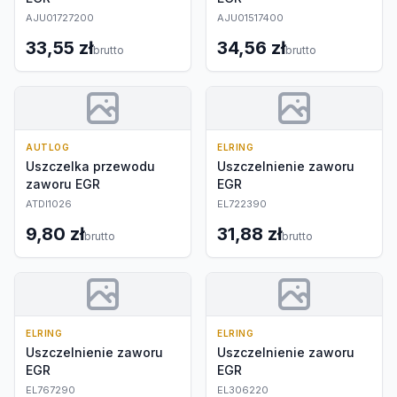
AJU01727200
AJU01517400
33,55 zł
34,56 zł
brutto
brutto
AUTLOG
ELRING
Uszczelka przewodu
Uszczelnienie zaworu
zaworu EGR
EGR
ATDI1026
EL722390
9,80 zł
31,88 zł
brutto
brutto
ELRING
ELRING
Uszczelnienie zaworu
Uszczelnienie zaworu
EGR
EGR
EL767290
EL306220