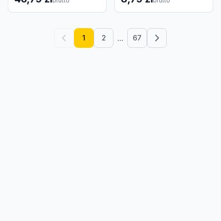
brutto
brutto
...
1
2
67