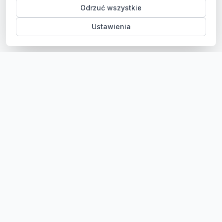
Odrzuć wszystkie
Ustawienia
Sklep z częściami samochodowymi do aut osobowych i
dostawczych. Ponad 100 000 części, szybka dostawa,
konkurencyjne ceny.