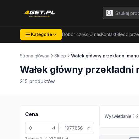
Kategorie
Dobór części
O nas
Kontakt
Śledź prze
Strona główna
Sklep
Wałek główny przekładni manu
Wałek główny przekładni 
215
produktów
Cena
Wyświetlanie
1
-
2
-
zł
zł
Zakres:
0
-
1 977 856
zł