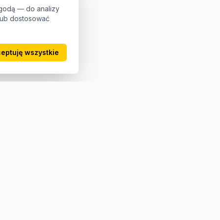
godą — do analizy
 lub dostosować
eptuję wszystkie
Kontakt
+48 123 456 789
biuro@4get.pl