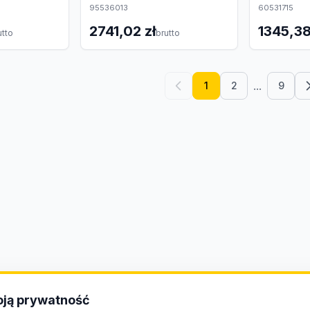
95536013
60531715
2741,02 zł
1345,38
utto
brutto
...
1
2
9
ją prywatność