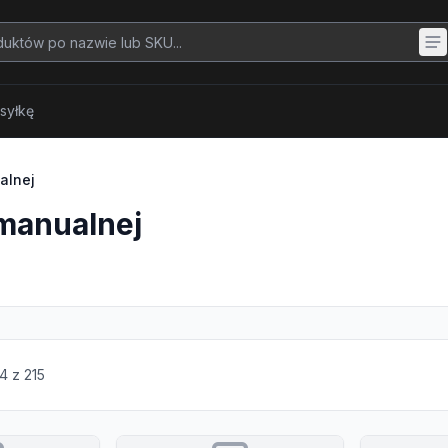
syłkę
alnej
manualnej
4
z
215