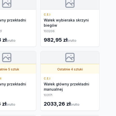
C.E.I
wny przekładni
Wałek wybieraka skrzyni
biegów
ZF
103206
 zł
982,95 zł
brutto
brutto
atnie 5 sztuk
Ostatnie 4 sztuki
I
C.E.I
wny przekładni
Wałek główny przekładni
manualnej
103171
 zł
2033,26 zł
brutto
brutto