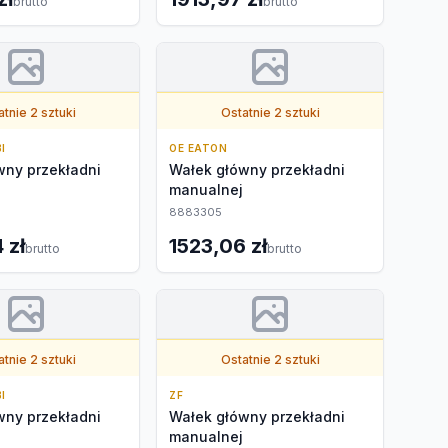
brutto
brutto
tnie 2 sztuki
Ostatnie 2 sztuki
I
OE EATON
wny przekładni
Wałek główny przekładni
manualnej
8883305
 zł
1523,06 zł
brutto
brutto
tnie 2 sztuki
Ostatnie 2 sztuki
I
ZF
wny przekładni
Wałek główny przekładni
manualnej