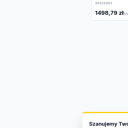
95533963
1498,79 zł
br
Szanujemy Two