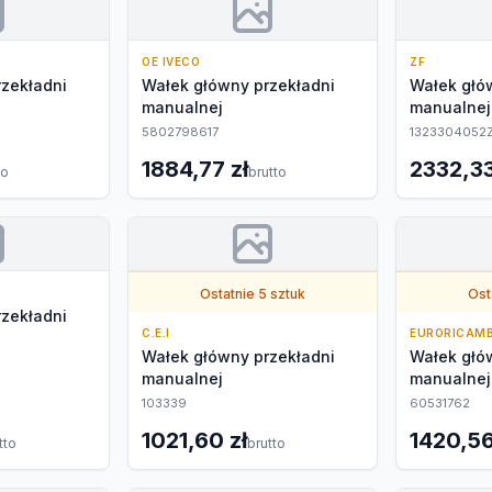
OE IVECO
ZF
zekładni
Wałek główny przekładni
Wałek głó
manualnej
manualnej
5802798617
1323304052
1884,77 zł
2332,33
to
brutto
Ostatnie 5 sztuk
Ost
zekładni
C.E.I
EURORICAMB
Wałek główny przekładni
Wałek głó
manualnej
manualnej
103339
60531762
1021,60 zł
1420,56
tto
brutto