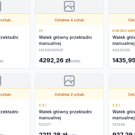
 sztuki
Ostatnie 4 sztuki
Osta
ZF
EURORICAMB
zekładni
Wałek główny przekładni
Wałek głó
manualnej
manualnej
1354304015ZF
60532305
4292,26 zł
1435,95
tto
brutto
 sztuki
Ostatnie 2 sztuki
Osta
C.E.I
C.E.I
zekładni
Wałek główny przekładni
Wałek głó
manualnej
manualnej
103227
103346
2211,28 zł
927,29 