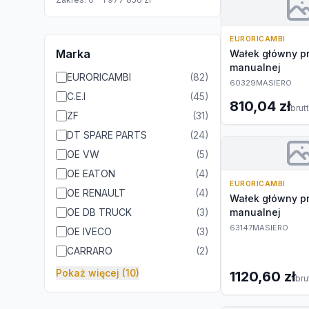
EURORICAMBI
Marka
Wałek główny pr
manualnej
EURORICAMBI
(
82
)
60329MASIERO
C.E.I
(
45
)
810,04 zł
brut
ZF
(
31
)
DT SPARE PARTS
(
24
)
OE VW
(
5
)
OE EATON
(
4
)
EURORICAMBI
OE RENAULT
(
4
)
Wałek główny pr
OE DB TRUCK
(
3
)
manualnej
63147MASIERO
OE IVECO
(
3
)
CARRARO
(
2
)
Pokaż więcej (10)
1120,60 zł
bru