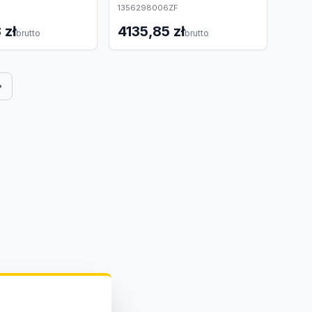
1356298006ZF
 zł
4135,85 zł
brutto
brutto