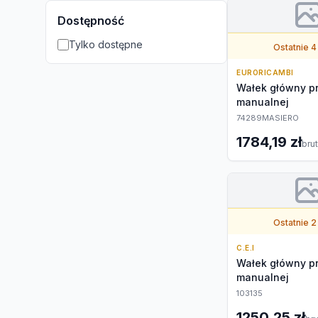
Dostępność
Tylko dostępne
Ostatnie 4
EURORICAMBI
Wałek główny pr
manualnej
74289MASIERO
1784,19 zł
bru
Ostatnie 2
C.E.I
Wałek główny pr
manualnej
103135
1250,25 zł