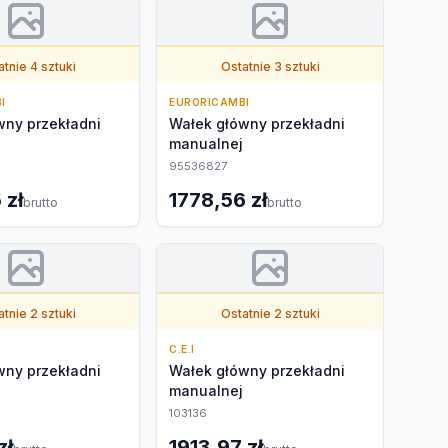
tnie 4 sztuki
Ostatnie 3 sztuki
I
EURORICAMBI
wny przekładni
Wałek główny przekładni
manualnej
95536827
 zł
1778,56 zł
brutto
brutto
tnie 2 sztuki
Ostatnie 2 sztuki
C.E.I
wny przekładni
Wałek główny przekładni
manualnej
103136
zł
1913,97 zł