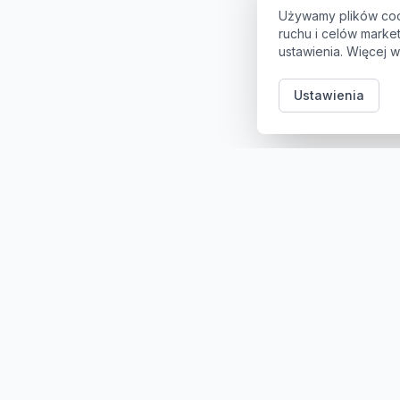
Używamy plików coo
ruchu i celów mark
ustawienia. Więcej w
Ustawienia
Kategori
Sklep z częściami samochodowymi do aut
osobowych i dostawczych. Ponad 100