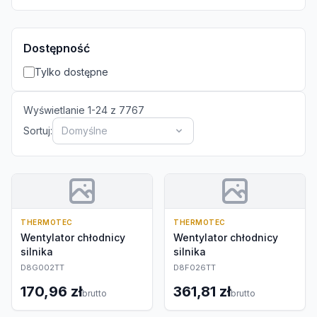
Dostępność
Tylko dostępne
Wyświetlanie
1
-
24
z
7767
Sortuj:
Domyślne
THERMOTEC
THERMOTEC
Wentylator chłodnicy
Wentylator chłodnicy
silnika
silnika
D8G002TT
D8F026TT
170,96 zł
361,81 zł
brutto
brutto