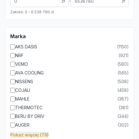
-
zł
zł
Zakres:
0
-
6 538 780
zł
Marka
AKS DASIS
(
1150
)
NRF
(
921
)
VEMO
(
580
)
AVA COOLING
(
565
)
NISSENS
(
508
)
COJALI
(
458
)
MAHLE
(
387
)
THERMOTEC
(
381
)
BERU BY DRIV
(
344
)
AUGER
(
302
)
Pokaż więcej (79)