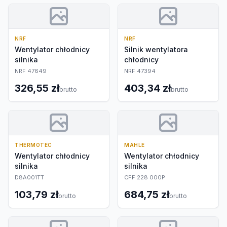
NRF
NRF
Wentylator chłodnicy
Silnik wentylatora
silnika
chłodnicy
NRF 47649
NRF 47394
326,55 zł
403,34 zł
brutto
brutto
THERMOTEC
MAHLE
Wentylator chłodnicy
Wentylator chłodnicy
silnika
silnika
D8A001TT
CFF 228 000P
103,79 zł
684,75 zł
brutto
brutto