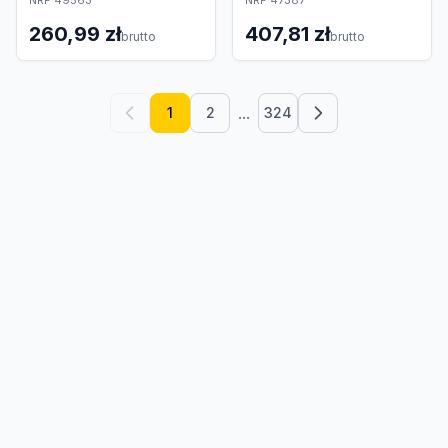
NRF 49563
NRF 47387
260,99 zł
407,81 zł
brutto
brutto
...
1
2
324