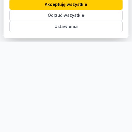
Akceptuję wszystkie
Odrzuć wszystkie
Ustawienia
Sklep z częściami samochodowymi do aut osobowych i
dostawczych. Ponad 100 000 części, szybka dostawa,
konkurencyjne ceny.