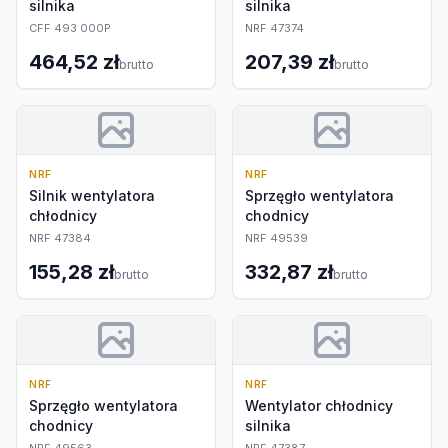
silnika
silnika
CFF 493 000P
NRF 47374
464,52 zł
207,39 zł
brutto
brutto
NRF
NRF
Silnik wentylatora
Sprzęgło wentylatora
chłodnicy
chodnicy
NRF 47384
NRF 49539
155,28 zł
332,87 zł
brutto
brutto
NRF
NRF
Sprzęgło wentylatora
Wentylator chłodnicy
chodnicy
silnika