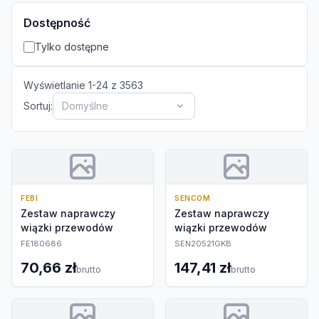
Dostępność
Tylko dostępne
Wyświetlanie
1
-
24
z
3563
Sortuj:
Domyślne
FEBI
SENCOM
Zestaw naprawczy
Zestaw naprawczy
wiązki przewodów
wiązki przewodów
FE180686
SEN20521GKB
70,66 zł
147,41 zł
brutto
brutto