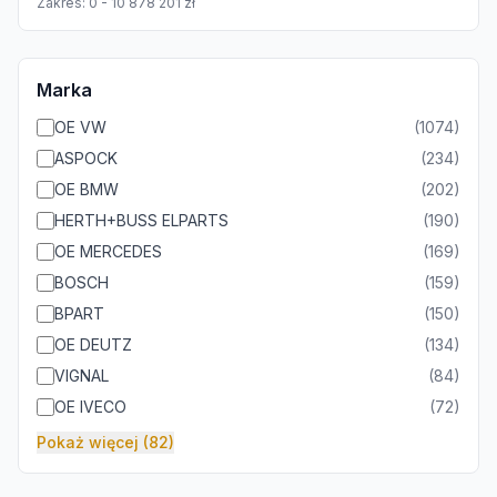
Zakres:
0
-
10 878 201
zł
Marka
OE VW
(
1074
)
ASPOCK
(
234
)
OE BMW
(
202
)
HERTH+BUSS ELPARTS
(
190
)
OE MERCEDES
(
169
)
BOSCH
(
159
)
BPART
(
150
)
OE DEUTZ
(
134
)
VIGNAL
(
84
)
OE IVECO
(
72
)
Pokaż więcej (82)