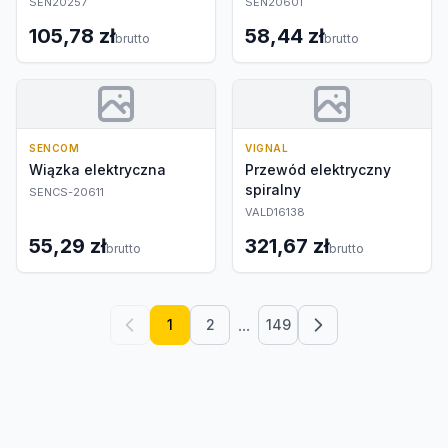
SEN20257
SEN20601
105,78 zł
58,44 zł
brutto
brutto
SENCOM
VIGNAL
Wiązka elektryczna
Przewód elektryczny
spiralny
SENCS-20611
VALD16138
55,29 zł
321,67 zł
brutto
brutto
...
1
2
149