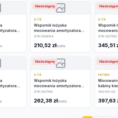
Niedostępny
Niedostępn
S-TR
S-TR
ka
Wspornik łożyska
Wspornik 
tyzatora
mocowania amortyzatora
mocowania
y)
(kabina kierowcy)
(kabina ki
STR-1208104
STR-1207192
210,52 zł
345,51 
to
brutto
Niedostępny
Niedostępn
S-TR
PETERS
ka
Wspornik łożyska
Mocowanie
tyzatora
mocowania amortyzatora
kabiny ki
y)
(kabina kierowcy)
STR-1207190
250.140-00
262,38 zł
397,63 
to
brutto