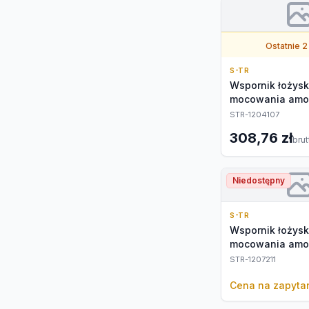
Ostatnie 2
S-TR
Wspornik łożys
mocowania amor
(kabina kierowc
STR-1204107
308,76 zł
brut
Niedostępny
S-TR
Wspornik łożys
mocowania amor
(kabina kierowc
STR-1207211
Cena na zapyta