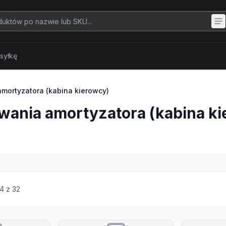
syłkę
mortyzatora (kabina kierowcy)
ania amortyzatora (kabina ki
4
z
32