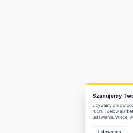
Szanujemy Two
Używamy plików coo
ruchu i celów mark
ustawienia. Więcej w
Ustawienia