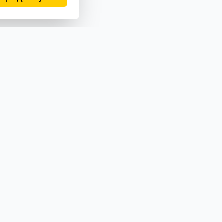
Kontakt
+48 123 456 789
biuro@4get.pl
ul. Przykładowa 123
00-001 Warszawa