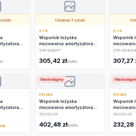
 sztuki
Ostatnie 2 sztuki
Ost
S-TR
S-TR
ka
Wspornik łożyska
Wspornik 
tyzatora
mocowania amortyzatora
mocowania
y)
(kabina kierowcy)
(kabina ki
STR-1208177
STR-120423
305,42 zł
307,27 
to
brutto
Niedostępny
Niedostępn
PETERS
PETERS
ka
Wspornik łożyska
Wspornik 
tyzatora
mocowania amortyzatora
mocowania
y)
(kabina kierowcy)
(kabina ki
253.123-00
253.122-00
402,48 zł
232,28 
nie
brutto