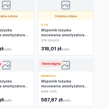
atnia sztuka
Ostatnia sztuka
S-TR
łożyska
Wspornik łożyska
 amortyzatora
mocowania amortyzatora
erowcy)
(kabina kierowcy)
4
STR-1204233
zł
318,01 zł
brutto
brutto
y
Niedostępny
REINHOCH
łożyska
Wspornik łożyska
 amortyzatora
mocowania amortyzatora
erowcy)
(kabina kierowcy)
RH58-7005
zł
587,87 zł
brutto
brutto