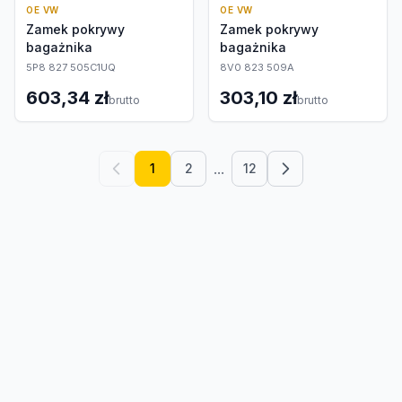
OE VW
OE VW
Zamek pokrywy
Zamek pokrywy
bagażnika
bagażnika
5P8 827 505C1UQ
8V0 823 509A
603,34 zł
303,10 zł
brutto
brutto
...
1
2
12