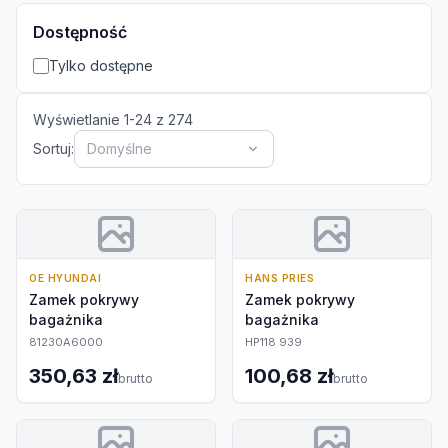
Dostępność
Tylko dostępne
Wyświetlanie
1
-
24
z
274
Sortuj:
Domyślne
OE HYUNDAI
HANS PRIES
Zamek pokrywy
Zamek pokrywy
bagażnika
bagażnika
81230A6000
HP118 939
350,63 zł
100,68 zł
brutto
brutto