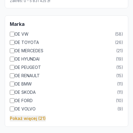
Zakres:
0
-
5 831 425
zł
Marka
OE VW
(
58
)
OE TOYOTA
(
26
)
OE MERCEDES
(
21
)
OE HYUNDAI
(
19
)
OE PEUGEOT
(
15
)
OE RENAULT
(
15
)
OE BMW
(
11
)
OE SKODA
(
11
)
OE FORD
(
10
)
OE VOLVO
(
9
)
Pokaż więcej (21)