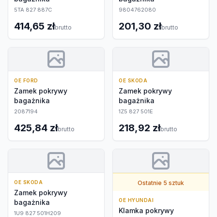
5TA 827 887C
9804762080
414,65 zł
201,30 zł
brutto
brutto
OE FORD
OE SKODA
Zamek pokrywy
Zamek pokrywy
bagażnika
bagażnika
2087194
1Z5 827 501E
425,84 zł
218,92 zł
brutto
brutto
OE SKODA
Ostatnie 5 sztuk
Zamek pokrywy
OE HYUNDAI
bagażnika
Klamka pokrywy
1U9 827 501H209