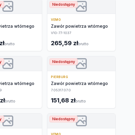
y
Niedostępny
VEMO
ietrza wtórnego
Zawór powietrza wtórnego
V10-77-1037
zł
265,59 zł
brutto
brutto
y
Niedostępny
PIERBURG
ietrza wtórnego
Zawór powietrza wtórnego
9
7.05317.07.0
zł
151,68 zł
brutto
brutto
y
Niedostępny
VEMO