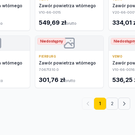
a wtórnego
Zawór powietrza wtórnego
Zawór pow
V10-66-0015
V20-66-000
549,69 zł
334,01 
to
brutto
Niedostępny
Niedostępn
PIERBURG
VEMO
a wtórnego
Zawór powietrza wtórnego
Zawór pow
7.06713.10.0
V10-66-0016
301,76 zł
536,25 
to
brutto
1
2