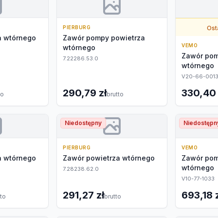
PIERBURG
Osta
a wtórnego
Zawór pompy powietrza
VEMO
wtórnego
Zawór pom
7.22286.53.0
wtórnego
V20-66-001
290,79 zł
330,40 
to
brutto
Niedostępny
Niedostępn
PIERBURG
VEMO
a wtórnego
Zawór powietrza wtórnego
Zawór pom
wtórnego
7.28238.62.0
V10-77-1033
291,27 zł
693,18 
tto
brutto