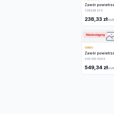
Zawór powietrz
7.28238.57.0
238,33 zł
brut
Niedostępny
VEMO
Zawór powietrz
V45-66-0003
549,34 zł
brut