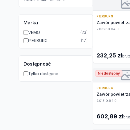
PIERBURG
Marka
Zawór powietrz
7.03280.04.0
VEMO
(
23
)
PIERBURG
(
17
)
232,25 zł
brut
Dostępność
Tylko dostępne
Niedostępny
PIERBURG
Zawór powietrz
7.01510.94.0
602,89 zł
bru