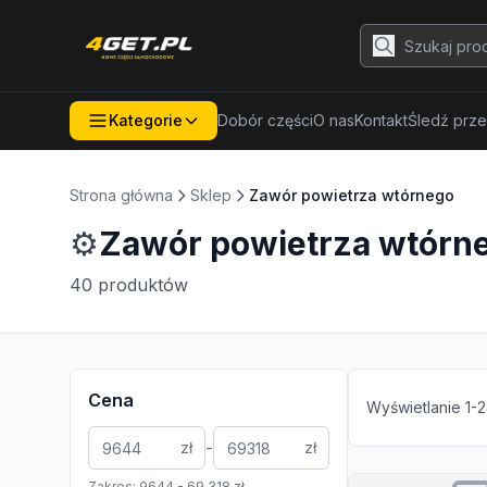
Kategorie
Dobór części
O nas
Kontakt
Śledź prze
Strona główna
Sklep
Zawór powietrza wtórnego
⚙️
Zawór powietrza wtórn
40
produktów
Cena
Wyświetlanie
1
-
2
-
zł
zł
Zakres:
9644
-
69 318
zł