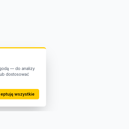
godą — do analizy
 lub dostosować
eptuję wszystkie