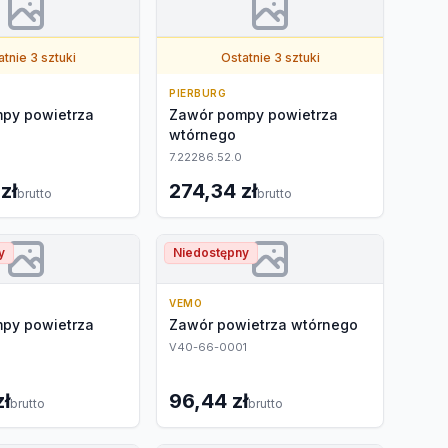
tnie 3 sztuki
Ostatnie 3 sztuki
PIERBURG
py powietrza
Zawór pompy powietrza
wtórnego
3
7.22286.52.0
zł
274,34 zł
brutto
brutto
y
Niedostępny
VEMO
py powietrza
Zawór powietrza wtórnego
V40-66-0001
zł
96,44 zł
brutto
brutto