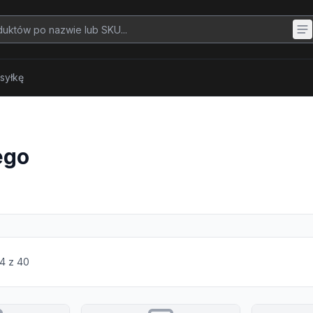
syłkę
ego
4
z
40