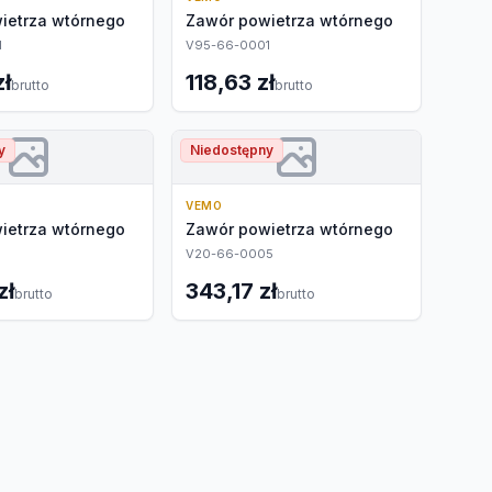
ietrza wtórnego
Zawór powietrza wtórnego
1
V95-66-0001
zł
118,63 zł
brutto
brutto
y
Niedostępny
VEMO
ietrza wtórnego
Zawór powietrza wtórnego
V20-66-0005
zł
343,17 zł
brutto
brutto