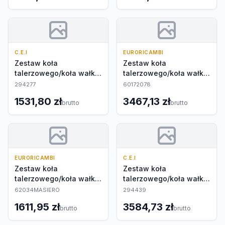
C.E.I
EURORICAMBI
Zestaw koła
Zestaw koła
talerzowego/koła wałka
talerzowego/koła wałka
atakującego
atakującego
294277
60172078
1531,80 zł
3467,13 zł
brutto
brutto
EURORICAMBI
C.E.I
Zestaw koła
Zestaw koła
talerzowego/koła wałka
talerzowego/koła wałka
atakującego
atakującego
62034MASIERO
294439
1611,95 zł
3584,73 zł
brutto
brutto