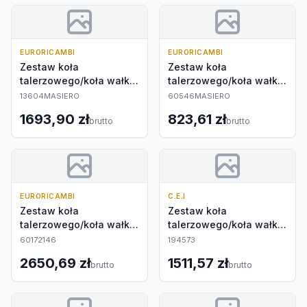
EURORICAMBI
EURORICAMBI
Zestaw koła
Zestaw koła
talerzowego/koła wałka
talerzowego/koła wałka
atakującego
atakującego
13604MASIERO
60546MASIERO
1693,90 zł
823,61 zł
brutto
brutto
EURORICAMBI
C.E.I
Zestaw koła
Zestaw koła
talerzowego/koła wałka
talerzowego/koła wałka
atakującego
atakującego
60172146
194573
2650,69 zł
1511,57 zł
brutto
brutto