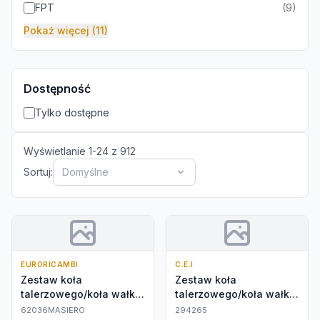
FPT
(
9
)
Pokaż więcej (11)
Dostępność
Tylko dostępne
Wyświetlanie
1
-
24
z
912
Sortuj:
Domyślne
EURORICAMBI
C.E.I
Zestaw koła
Zestaw koła
talerzowego/koła wałka
talerzowego/koła wałka
atakującego
atakującego
62036MASIERO
294265