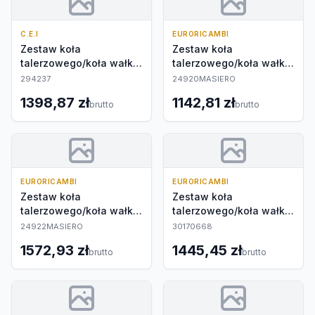
C.E.I
EURORICAMBI
Zestaw koła
Zestaw koła
talerzowego/koła wałka
talerzowego/koła wałka
atakującego
atakującego
294237
24920MASIERO
1398,87 zł
1142,81 zł
brutto
brutto
EURORICAMBI
EURORICAMBI
Zestaw koła
Zestaw koła
talerzowego/koła wałka
talerzowego/koła wałka
atakującego
atakującego
24922MASIERO
30170668
1572,93 zł
1445,45 zł
brutto
brutto