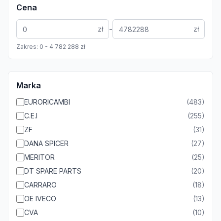
Cena
-
zł
zł
Zakres:
0
-
4 782 288
zł
Marka
EURORICAMBI
(
483
)
C.E.I
(
255
)
ZF
(
31
)
DANA SPICER
(
27
)
MERITOR
(
25
)
DT SPARE PARTS
(
20
)
CARRARO
(
18
)
OE IVECO
(
13
)
CVA
(
10
)