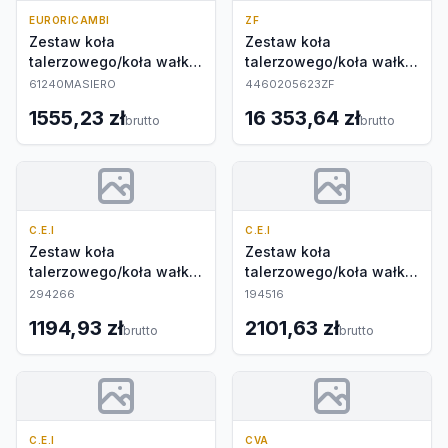
EURORICAMBI
ZF
Zestaw koła
Zestaw koła
talerzowego/koła wałka
talerzowego/koła wałka
atakującego
atakującego
61240MASIERO
4460205623ZF
1555,23 zł
16 353,64 zł
brutto
brutto
C.E.I
C.E.I
Zestaw koła
Zestaw koła
talerzowego/koła wałka
talerzowego/koła wałka
atakującego
atakującego
294266
194516
1194,93 zł
2101,63 zł
brutto
brutto
C.E.I
CVA