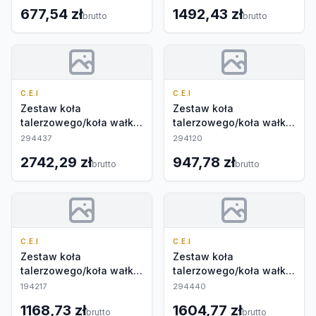
677,54 zł
1492,43 zł
brutto
brutto
C.E.I
C.E.I
Zestaw koła
Zestaw koła
talerzowego/koła wałka
talerzowego/koła wałka
atakującego
atakującego
294437
294120
2742,29 zł
947,78 zł
brutto
brutto
C.E.I
C.E.I
Zestaw koła
Zestaw koła
talerzowego/koła wałka
talerzowego/koła wałka
atakującego
atakującego
194217
294440
1168,73 zł
1604,77 zł
brutto
brutto