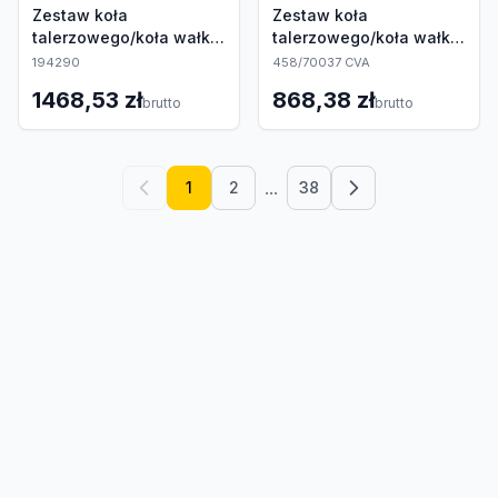
Zestaw koła
Zestaw koła
talerzowego/koła wałka
talerzowego/koła wałka
atakującego
atakującego
194290
458/70037 CVA
1468,53 zł
868,38 zł
brutto
brutto
...
1
2
38