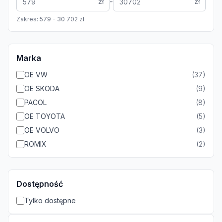
-
zł
zł
Zakres:
579
-
30 702
zł
Marka
OE VW
(
37
)
OE SKODA
(
9
)
PACOL
(
8
)
OE TOYOTA
(
5
)
OE VOLVO
(
3
)
ROMIX
(
2
)
Dostępność
Tylko dostępne