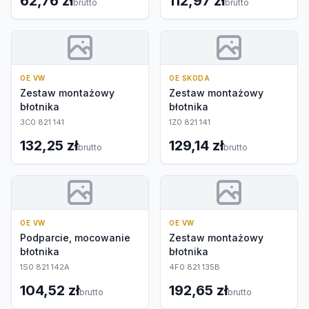
62,76 zł
112,97 zł
brutto
brutto
OE VW
OE SKODA
Zestaw montażowy
Zestaw montażowy
błotnika
błotnika
3C0 821 141
1Z0 821 141
132,25 zł
129,14 zł
brutto
brutto
OE VW
OE VW
Podparcie, mocowanie
Zestaw montażowy
błotnika
błotnika
1S0 821 142A
4F0 821 135B
104,52 zł
192,65 zł
brutto
brutto