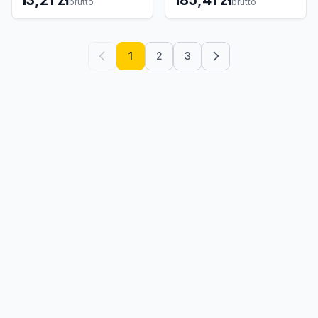
13,21 zł
185,41 zł
brutto
brutto
1
2
3