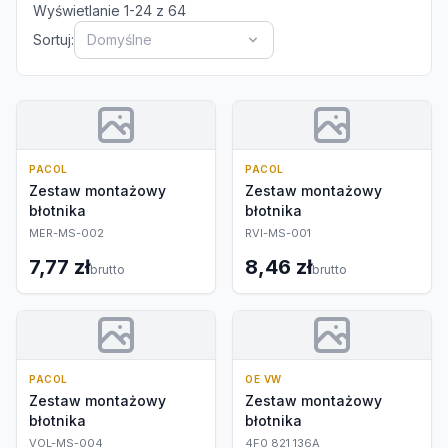
Wyświetlanie
1
-
24
z
64
Sortuj:
Domyślne
PACOL
PACOL
Zestaw montażowy
Zestaw montażowy
błotnika
błotnika
MER-MS-002
RVI-MS-001
7,77 zł
8,46 zł
brutto
brutto
PACOL
OE VW
Zestaw montażowy
Zestaw montażowy
błotnika
błotnika
VOL-MS-004
4F0 821 136A