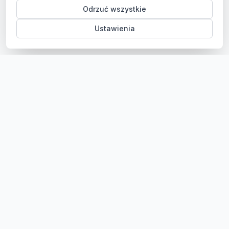
Odrzuć wszystkie
Ustawienia
Sklep z częściami samochodowymi do aut osobowych i
dostawczych. Ponad 100 000 części, szybka dostawa,
konkurencyjne ceny.