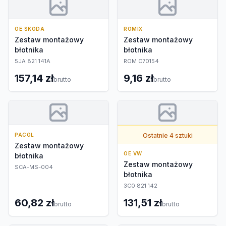
OE SKODA
ROMIX
Zestaw montażowy
Zestaw montażowy
błotnika
błotnika
5JA 821 141A
ROM C70154
157,14 zł
9,16 zł
brutto
brutto
PACOL
Ostatnie 4 sztuki
Zestaw montażowy
OE VW
błotnika
Zestaw montażowy
SCA-MS-004
błotnika
3C0 821 142
60,82 zł
131,51 zł
brutto
brutto