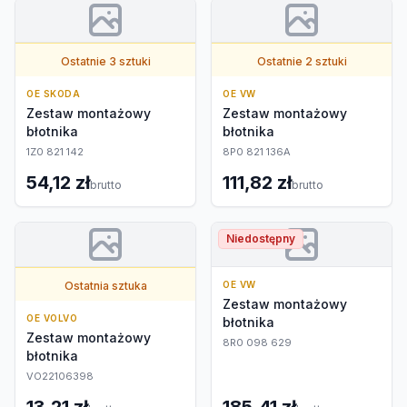
Ostatnie 3 sztuki
Ostatnie 2 sztuki
OE SKODA
OE VW
Zestaw montażowy
Zestaw montażowy
błotnika
błotnika
1Z0 821 142
8P0 821 136A
54,12 zł
111,82 zł
brutto
brutto
Niedostępny
Ostatnia sztuka
OE VW
Zestaw montażowy
OE VOLVO
błotnika
Zestaw montażowy
8R0 098 629
błotnika
VO22106398