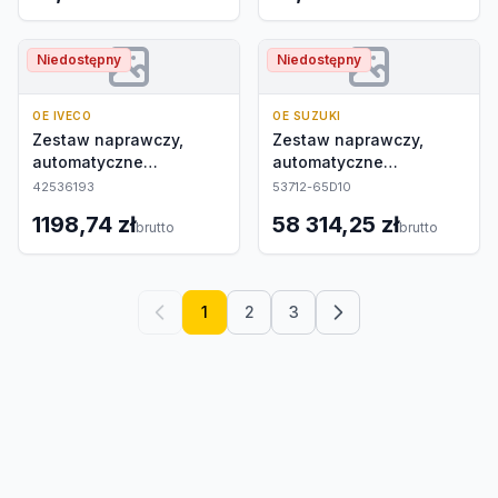
Niedostępny
Niedostępny
OE IVECO
OE SUZUKI
Zestaw naprawczy,
Zestaw naprawczy,
automatyczne
automatyczne
nastawianie
nastawianie
42536193
53712-65D10
1198,74 zł
58 314,25 zł
brutto
brutto
1
2
3