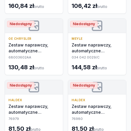
160,84 zł
106,42 zł
brutto
brutto
Niedostępny
Niedostępny
OE CHRYSLER
MEYLE
Zestaw naprawczy,
Zestaw naprawczy,
automatyczne
automatyczne
nastawianie
nastawianie
68003602AA
034 042 0029/C
130,48 zł
144,58 zł
brutto
brutto
Niedostępny
Niedostępny
HALDEX
HALDEX
Zestaw naprawczy,
Zestaw naprawczy,
automatyczne
automatyczne
nastawianie
nastawianie
76979
76980
81,50 zł
81,50 zł
brutto
brutto