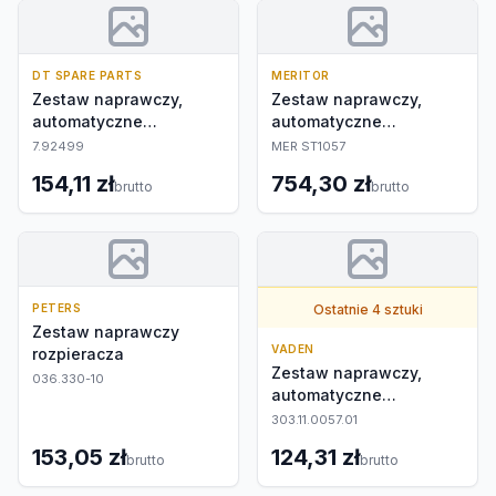
DT SPARE PARTS
MERITOR
Zestaw naprawczy,
Zestaw naprawczy,
automatyczne
automatyczne
nastawianie
nastawianie
7.92499
MER ST1057
154,11 zł
754,30 zł
brutto
brutto
PETERS
Ostatnie 4 sztuki
Zestaw naprawczy
VADEN
rozpieracza
Zestaw naprawczy,
036.330-10
automatyczne
nastawianie
303.11.0057.01
153,05 zł
124,31 zł
brutto
brutto