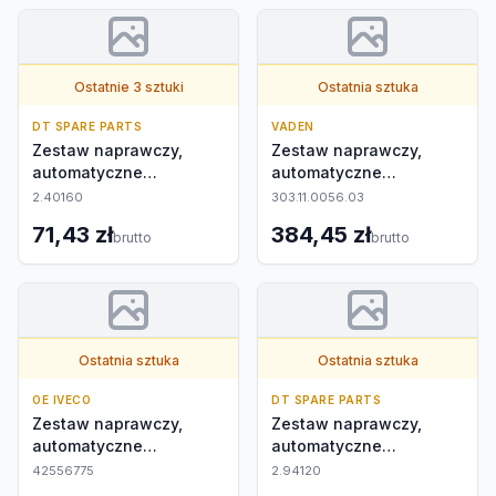
Ostatnie 3 sztuki
Ostatnia sztuka
DT SPARE PARTS
VADEN
Zestaw naprawczy,
Zestaw naprawczy,
automatyczne
automatyczne
nastawianie
nastawianie
2.40160
303.11.0056.03
71,43 zł
384,45 zł
brutto
brutto
Ostatnia sztuka
Ostatnia sztuka
OE IVECO
DT SPARE PARTS
Zestaw naprawczy,
Zestaw naprawczy,
automatyczne
automatyczne
nastawianie
nastawianie
42556775
2.94120