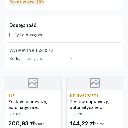
Pokaż więcej (10)
Dostępność
Tylko dostępne
Wyświetlanie
1
-
24
z
70
Sortuj:
Domyślne
SBP
DT SPARE PARTS
Zestaw naprawczy,
Zestaw naprawczy,
automatyczne
automatyczne
nastawianie
nastawianie
CRK-173
7.92440
200,93 zł
144,22 zł
brutto
brutto