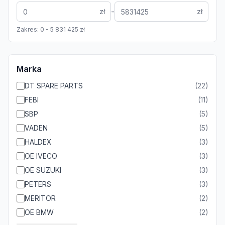
-
zł
zł
Zakres:
0
-
5 831 425
zł
Marka
DT SPARE PARTS
(
22
)
FEBI
(
11
)
SBP
(
5
)
VADEN
(
5
)
HALDEX
(
3
)
OE IVECO
(
3
)
OE SUZUKI
(
3
)
PETERS
(
3
)
MERITOR
(
2
)
OE BMW
(
2
)