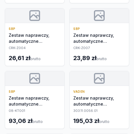
SBP
SBP
Zestaw naprawczy,
Zestaw naprawczy,
automatyczne
automatyczne
nastawianie
nastawianie
CRK-Z004
CRK-Z007
26,61 zł
23,89 zł
brutto
brutto
SBP
VADEN
Zestaw naprawczy,
Zestaw naprawczy,
automatyczne
automatyczne
nastawianie
nastawianie
08-KT001
303.11.0056.01
93,06 zł
195,03 zł
brutto
brutto