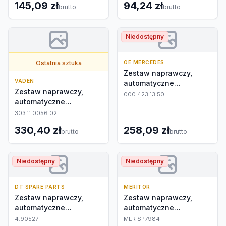
145,09 zł
94,24 zł
brutto
brutto
Niedostępny
Ostatnia sztuka
OE MERCEDES
Zestaw naprawczy,
VADEN
automatyczne
Zestaw naprawczy,
nastawianie
000 423 13 50
automatyczne
nastawianie
303.11.0056.02
330,40 zł
258,09 zł
brutto
brutto
Niedostępny
Niedostępny
DT SPARE PARTS
MERITOR
Zestaw naprawczy,
Zestaw naprawczy,
automatyczne
automatyczne
nastawianie
nastawianie
4.90527
MER SP7984