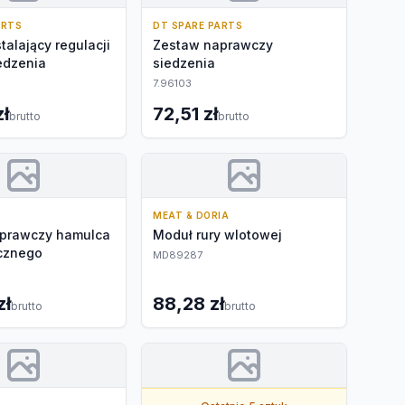
ARTS
DT SPARE PARTS
talający regulacji
Zestaw naprawczy
edzenia
siedzenia
7.96103
zł
72,51 zł
brutto
brutto
MEAT & DORIA
prawczy hamulca
Moduł rury wlotowej
cznego
MD89287
zł
88,28 zł
brutto
brutto