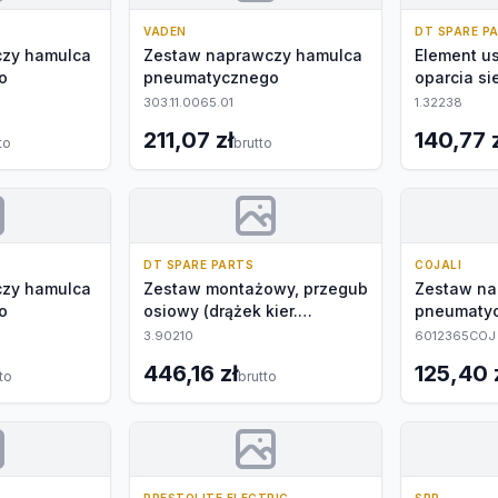
VADEN
DT SPARE P
zy hamulca
Zestaw naprawczy hamulca
Element us
o
pneumatycznego
oparcia si
303.11.0065.01
1.32238
211,07 zł
140,77 
to
brutto
DT SPARE PARTS
COJALI
zy hamulca
Zestaw montażowy, przegub
Zestaw na
o
osiowy (drążek kier.
pneumaty
poprzeczny)
3.90210
6012365COJ
446,16 zł
125,40 
to
brutto