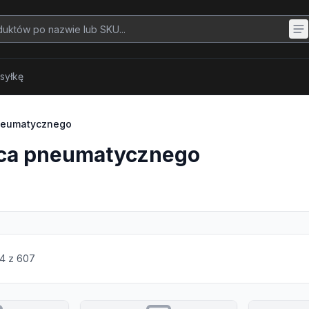
syłkę
neumatycznego
ca pneumatycznego
4
z
607