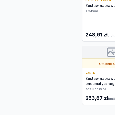
DT SPARE PARTS
Zestaw naprawc
2.94566
248,61 zł
brut
Ostatnie 5
VADEN
Zestaw naprawc
pneumatyczneg
303.11.0075.01
253,87 zł
brut