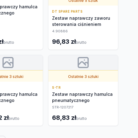
Ostatnie 5 sztuk
prawczy hamulca
DT SPARE PARTS
cznego
Zestaw naprawczy zaworu
sterowania ciśnieniem
4.90886
zł
96,83 zł
brutto
brutto
tnie 3 sztuki
Ostatnie 3 sztuki
S-TR
prawczy hamulca
Zestaw naprawczy hamulca
cznego
pneumatycznego
4
STR-1207217
 zł
68,83 zł
brutto
brutto