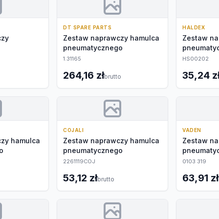
DT SPARE PARTS
HALDEX
czy
Zestaw naprawczy hamulca
Zestaw na
pneumatycznego
pneumaty
1.31165
HS00202
264,16 zł
35,24 z
brutto
COJALI
VADEN
zy hamulca
Zestaw naprawczy hamulca
Zestaw na
o
pneumatycznego
pneumaty
2261119COJ
0103 319
53,12 zł
63,91 zł
brutto