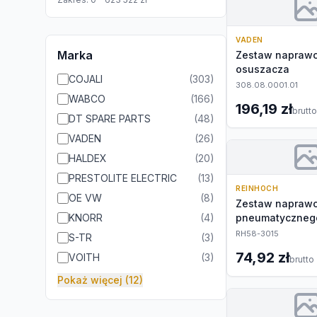
VADEN
Marka
Zestaw napraw
osuszacza
COJALI
(
303
)
308.08.0001.01
WABCO
(
166
)
196,19 zł
brutto
DT SPARE PARTS
(
48
)
VADEN
(
26
)
HALDEX
(
20
)
PRESTOLITE ELECTRIC
(
13
)
REINHOCH
OE VW
(
8
)
Zestaw naprawc
KNORR
(
4
)
pneumatyczneg
RH58-3015
S-TR
(
3
)
74,92 zł
VOITH
(
3
)
brutto
Pokaż więcej (12)