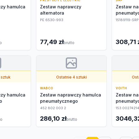
PRESTOLITE ELECTRIC
SRP
zy hamulca
Zestaw naprawczy
Zestaw na
alternatora
pneumaty
PE 6530-993
15189119-SRP
77,49 zł
308,71 
to
brutto
 sztuk
Ostatnie 4 sztuki
Osta
WABCO
VOITH
zy hamulca
Zestaw naprawczy hamulca
Zestaw na
o
pneumatycznego
pneumaty
452 802 003 2
153.0027421
286,10 zł
3046,32
to
brutto