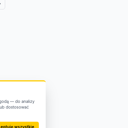
godą — do analizy
 lub dostosować
eptuję wszystkie