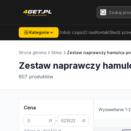
Kategorie
Dobór części
O nas
Kontakt
Śledź prze
Strona główna
Sklep
Zestaw naprawczy hamulca p
Zestaw naprawczy hamul
607
produktów
Cena
Wyświetlanie
1
-
2
-
zł
zł
Zakres:
0
-
623 522
zł