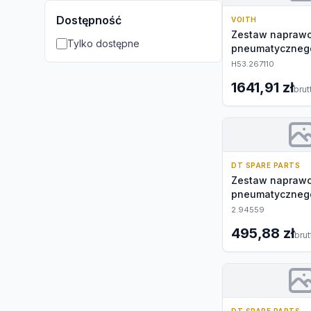
Dostępność
VOITH
Zestaw naprawc
Tylko dostępne
pneumatyczneg
H53.267110
1641,91 zł
brut
DT SPARE PARTS
Zestaw naprawc
pneumatyczneg
2.94559
495,88 zł
brut