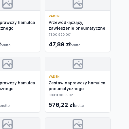
VADEN
prawczy hamulca
Przewód łączący,
cznego
zawieszenie pneumatyczne
7800 920 001
ł
47,89 zł
brutto
brutto
VADEN
prawczy hamulca
Zestaw naprawczy hamulca
cznego
pneumatycznego
303.11.0065.02
576,22 zł
brutto
brutto