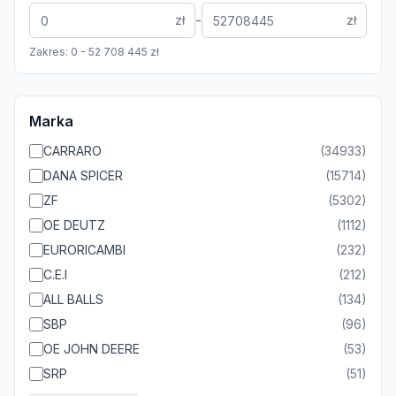
-
zł
zł
Zakres:
0
-
52 708 445
zł
Marka
CARRARO
(
34933
)
DANA SPICER
(
15714
)
ZF
(
5302
)
OE DEUTZ
(
1112
)
EURORICAMBI
(
232
)
C.E.I
(
212
)
ALL BALLS
(
134
)
SBP
(
96
)
OE JOHN DEERE
(
53
)
SRP
(
51
)