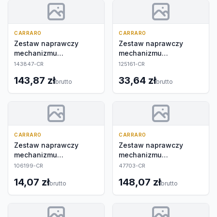
CARRARO
CARRARO
Zestaw naprawczy
Zestaw naprawczy
mechanizmu
mechanizmu
różnicowego
różnicowego
143847-CR
125161-CR
143,87 zł
33,64 zł
brutto
brutto
CARRARO
CARRARO
Zestaw naprawczy
Zestaw naprawczy
mechanizmu
mechanizmu
różnicowego
różnicowego
106199-CR
47703-CR
14,07 zł
148,07 zł
brutto
brutto