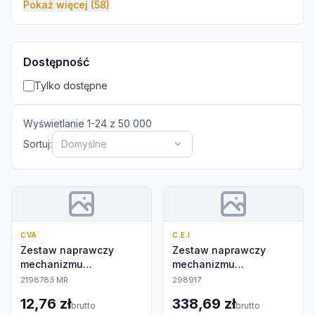
Pokaż więcej (58)
Dostępność
Tylko dostępne
Wyświetlanie
1
-
24
z
50 000
Sortuj:
Domyślne
CVA
C.E.I
Zestaw naprawczy
Zestaw naprawczy
mechanizmu
mechanizmu
różnicowego
różnicowego
2198783 MR
298917
12,76 zł
338,69 zł
brutto
brutto