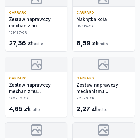
CARRARO
CARRARO
Zestaw naprawczy
Nakrętka koła
mechanizmu
115812-CR
różnicowego
139197-CR
27,36 zł
8,59 zł
brutto
brutto
CARRARO
CARRARO
Zestaw naprawczy
Zestaw naprawczy
mechanizmu
mechanizmu
różnicowego
różnicowego
140259-CR
28526-CR
4,65 zł
2,27 zł
brutto
brutto