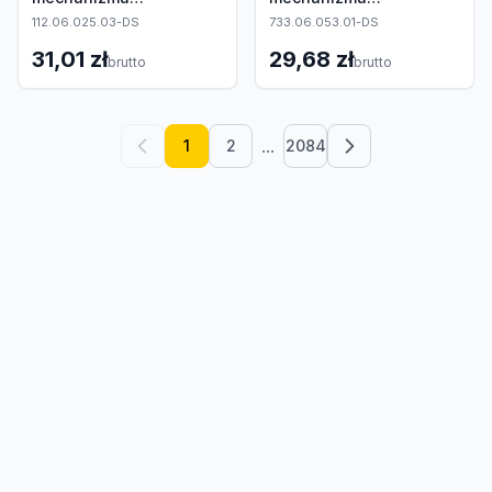
różnicowego
różnicowego
112.06.025.03-DS
733.06.053.01-DS
31,01 zł
29,68 zł
brutto
brutto
...
1
2
2084