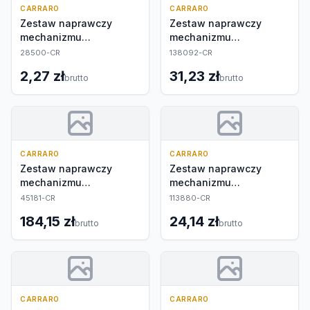
CARRARO
CARRARO
Zestaw naprawczy
Zestaw naprawczy
mechanizmu
mechanizmu
różnicowego
różnicowego
28500-CR
138092-CR
2,27 zł
31,23 zł
brutto
brutto
CARRARO
CARRARO
Zestaw naprawczy
Zestaw naprawczy
mechanizmu
mechanizmu
różnicowego
różnicowego
45181-CR
113880-CR
184,15 zł
24,14 zł
brutto
brutto
CARRARO
CARRARO