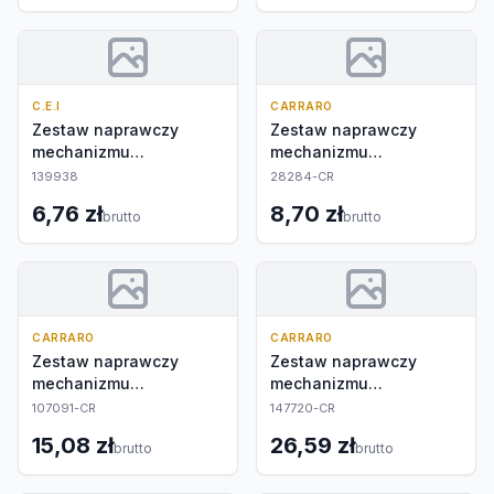
C.E.I
CARRARO
Zestaw naprawczy
Zestaw naprawczy
mechanizmu
mechanizmu
różnicowego
różnicowego
139938
28284-CR
6,76 zł
8,70 zł
brutto
brutto
CARRARO
CARRARO
Zestaw naprawczy
Zestaw naprawczy
mechanizmu
mechanizmu
różnicowego
różnicowego
107091-CR
147720-CR
15,08 zł
26,59 zł
brutto
brutto