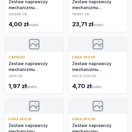
Zestaw naprawczy
Zestaw naprawczy
mechanizmu
mechanizmu
różnicowego
różnicowego
128658-CR
116957-CR
4,00 zł
23,71 zł
brutto
brutto
CARRARO
DANA SPICER
Zestaw naprawczy
Zestaw naprawczy
mechanizmu
mechanizmu
różnicowego
różnicowego
28111-CR
016.31.3721-DS
1,97 zł
4,70 zł
brutto
brutto
DANA SPICER
DANA SPICER
Zestaw naprawczy
Zestaw naprawczy
mechanizmu
mechanizmu