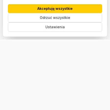
Akceptuję wszystkie
Odrzuć wszystkie
Ustawienia
Sklep z częściami samochodowymi do aut osobowych i
dostawczych. Ponad 100 000 części, szybka dostawa,