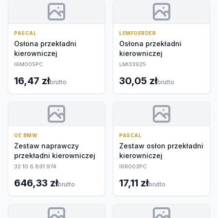
PASCAL
LEMFOERDER
Osłona przekładni
Osłona przekładni
kierowniczej
kierowniczej
I6M005PC
LMI33925
16,47 zł
30,05 zł
brutto
brutto
OE BMW
PASCAL
Zestaw naprawczy
Zestaw osłon przekładni
przekładni kierowniczej
kierowniczej
32 10 6 891 974
I6R003PC
646,33 zł
17,11 zł
brutto
brutto