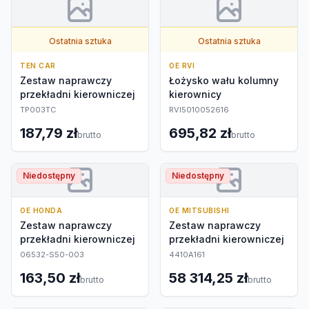
Ostatnia sztuka
Ostatnia sztuka
TEN CAR
OE RVI
Zestaw naprawczy
Łożysko wału kolumny
przekładni kierowniczej
kierownicy
TP003TC
RVI5010052616
187,79 zł
695,82 zł
brutto
brutto
Niedostępny
Niedostępny
OE HONDA
OE MITSUBISHI
Zestaw naprawczy
Zestaw naprawczy
przekładni kierowniczej
przekładni kierowniczej
06532-S50-003
4410A161
163,50 zł
58 314,25 zł
brutto
brutto