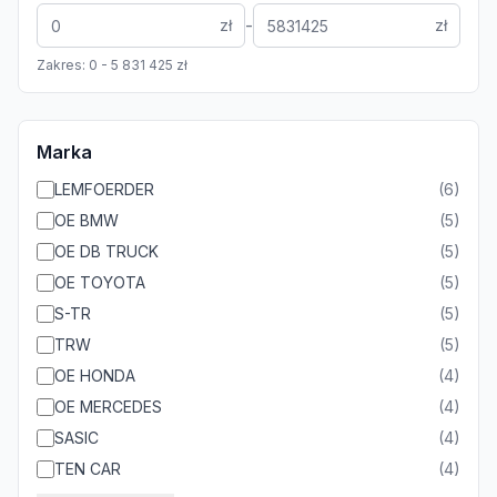
-
zł
zł
Zakres:
0
-
5 831 425
zł
Marka
LEMFOERDER
(
6
)
OE BMW
(
5
)
OE DB TRUCK
(
5
)
OE TOYOTA
(
5
)
S-TR
(
5
)
TRW
(
5
)
OE HONDA
(
4
)
OE MERCEDES
(
4
)
SASIC
(
4
)
TEN CAR
(
4
)