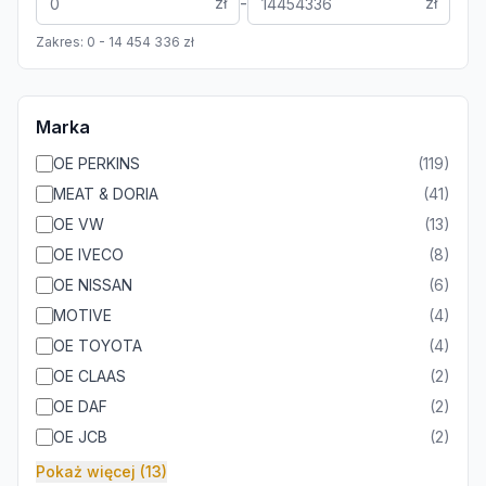
-
zł
zł
Zakres:
0
-
14 454 336
zł
Marka
OE PERKINS
(
119
)
MEAT & DORIA
(
41
)
OE VW
(
13
)
OE IVECO
(
8
)
OE NISSAN
(
6
)
MOTIVE
(
4
)
OE TOYOTA
(
4
)
OE CLAAS
(
2
)
OE DAF
(
2
)
OE JCB
(
2
)
Pokaż więcej (13)