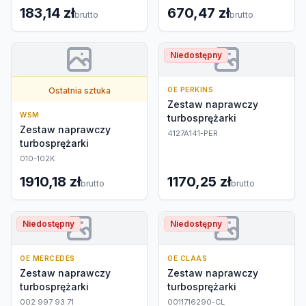
183,14 zł
670,47 zł
brutto
brutto
Niedostępny
Ostatnia sztuka
OE PERKINS
Zestaw naprawczy
WSM
turbosprężarki
Zestaw naprawczy
4127A141-PER
turbosprężarki
010-102K
1910,18 zł
1170,25 zł
brutto
brutto
Niedostępny
Niedostępny
OE MERCEDES
OE CLAAS
Zestaw naprawczy
Zestaw naprawczy
turbosprężarki
turbosprężarki
002 997 93 71
0011716290-CL