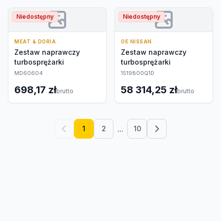
Niedostępny
Niedostępny
MEAT & DORIA
OE NISSAN
Zestaw naprawczy
Zestaw naprawczy
turbosprężarki
turbosprężarki
MD60604
1519800Q1D
698,17 zł
58 314,25 zł
brutto
brutto
...
1
2
10