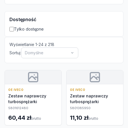
Dostępność
Tylko dostępne
Wyświetlanie
1
-
24
z
218
Sortuj:
Domyślne
OE IVECO
OE IVECO
Zestaw naprawczy
Zestaw naprawczy
turbosprężarki
turbosprężarki
5801612480
5801385950
60,44 zł
11,10 zł
brutto
brutto