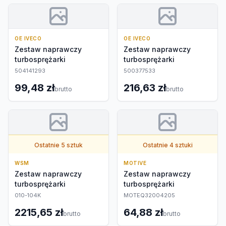
OE IVECO
OE IVECO
Zestaw naprawczy
Zestaw naprawczy
turbosprężarki
turbosprężarki
504141293
500377533
99,48 zł
216,63 zł
brutto
brutto
Ostatnie 5 sztuk
Ostatnie 4 sztuki
WSM
MOTIVE
Zestaw naprawczy
Zestaw naprawczy
turbosprężarki
turbosprężarki
010-104K
MOTEQ32004205
2215,65 zł
64,88 zł
brutto
brutto